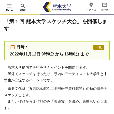
place
mail_outline
menu
search
アクセス
問合せ
Menu
検索
「第１回 熊本大学スケッチ大会」を開催しま
す
event_available
日時：
一般
2022年11月12日 9時0分 から 16時0分 まで
熊本大学構内で美術を学ぶイベントを開催します。
屋外でスケッチを行ったり、県内のアーティストや大学生と中
学生が交流するイベントです。
重要文化財（五高記念館や工学部研究資料館等）の秋の風景を
スケッチします。
また、作品から１作品のみ「美連賞」を決め、表彰もいたしま
す。