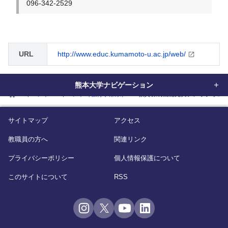
096-342-2529
URL
http://www.educ.kumamoto-u.ac.jp/web/
熊本大学ナビゲーション
home
イベント
イベント（教育学部系）
教員養成機能充実シンポジウム(
サイトマップ
アクセス
教職員の方へ
関連リンク
プライバシーポリシー
個人情報保護について
このサイトについて
RSS