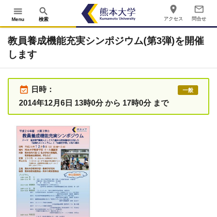
place
mail_outline
menu
search
アクセス
問合せ
Menu
検索
教員養成機能充実シンポジウム(第3弾)を開催
します
event_available
日時：
一般
2014年12月6日 13時0分 から 17時0分 まで