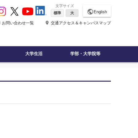
文字サイズ
public
English
標準
大
ne
place
お問い合わせ一覧
交通アクセス＆キャンパスマップ
大学生活
学部・大学院等
。