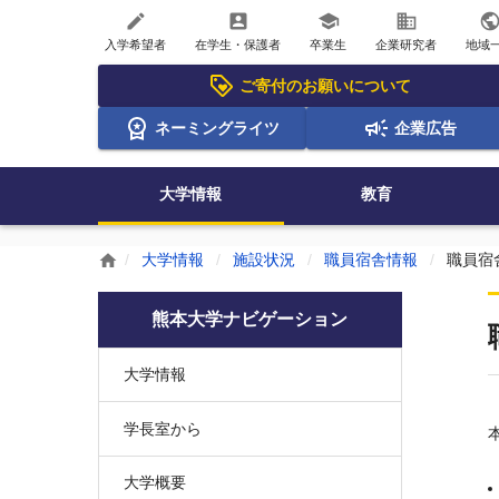
create
account_box
school
business
publi
入学希望者
在学生・保護者
卒業生
企業研究者
地域
ご寄付のお願いについて
ネーミングライツ
企業広告
大学情報
教育
大学情報
施設状況
職員宿舎情報
職員宿
home
熊本大学ナビゲーション
大学情報
学長室から
大学概要