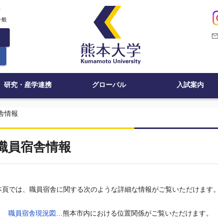
c
一般
mail_outli
研究・産学連携
グローバル
入試案内
舎情報
職員宿舎情報
本頁では、職員宿舎に関する次のような詳細な情報がご覧いただけます
職員宿舎現況図
…熊本市内における位置関係がご覧いただけます。