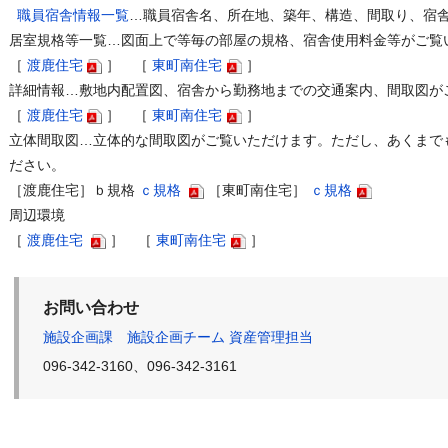
職員宿舎情報一覧
…職員宿舎名、所在地、築年、構造、間取り、宿
居室規格等一覧…図面上で等毎の部屋の規格、宿舎使用料金等がご覧
［
渡鹿住宅
］ ［
東町南住宅
］
詳細情報…敷地内配置図、宿舎から勤務地までの交通案内、間取図が
［
渡鹿住宅
］ ［
東町南住宅
］
立体間取図…立体的な間取図がご覧いただけます。ただし、あくまで
ださい。
［渡鹿住宅］ｂ規格
ｃ規格
［東町南住宅］
ｃ規格
周辺環境
［
渡鹿住宅
］ ［
東町南住宅
］
お問い合わせ
施設企画課 施設企画チーム 資産管理担当
096-342-3160、096-342-3161