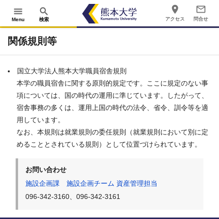
place
mail_outline
menu
search
アクセス
問合せ
Menu
検索
関係規則等
国立大学法人熊本大学職員宿舎規則
本学の職員宿舎に関する原則的規定です。ここに規定のない事
項については、国の時代の運用に準じています。したがって、
宿舎事務の多くは、運用上国の時代の法令、省令、訓令等を適
用しています。
なお、本規則は就業規則の委任規則（就業規則において別に定
めることとされている規則）として位置づけられています。
お問い合わせ
施設企画課 施設企画チーム 資産管理担当
096-342-3160、096-342-3161