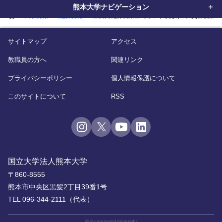
熊本大学ナビゲーション
home
大学情報
施設状況
重要文化財旧第五高等中学校ほか3棟災害復旧工
サイトマップ
アクセス
教職員の方へ
関連リンク
プライバシーポリシー
個人情報保護について
このサイトについて
RSS
国立大学法人熊本大学
〒860-8555
熊本市中央区黒髪2丁目39番1号
TEL 096-344-2111（代表）
© KumamotoUniversity