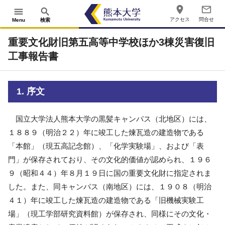
place
mail_outline
menu
search
アクセス
問合せ
Menu
検索
重要文化財旧第五高等中学校ほか3棟災害復旧
工事報告書
1. 序文
国立大学法人熊本大学の黒髪キャンパス（北地区）には、
１８８９（明治２２）年に
竣工した煉瓦造の建造物である
「本館」（現五高記念館）、「化学実験場」、および「表
門」
が保存されており、その文化的価値が認められ、１９６
９（昭和４４）年８月１９日に
国の重要文化財に指定されま
した。また、同キャンパス（南地区）には、１９０８（明
治
４１）年に竣工した煉瓦造の建造物である「旧機械実験工
場」（現工学部研究資料館）
が保存され、同様にその文化・