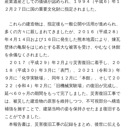
産業遺産としての価値が認められ、１９９４（平成６）
年１
２月２７日に国の重要文化財に指定されました。
これらの建造物は、指定後も一般公開や活用が進められ、
多くの方々に親しまれてき
ましたが、２０１６（平成２８）
年４月１４日および１６日に発生した熊本地震により、
煉瓦
壁体の亀裂をはじめとする甚大な被害を受け、やむなく休館
を余儀なくされました。
２０１７（平成２９）年２月より災害復旧に着手し、２０
１８（平成３０）年３月に「表
門」、２０２１（令和３）年
９月に「化学実験場」、同年１２月に「本館」、そして
２０
２２（令和４）年２月に「旧機械実験場」の復旧が完成し、
延べ６０ヶ月の期間をもっ
て完了しました。災害復旧工事で
は、被災した建造物の原形を維持しつつ、不可視部分
へ構造
補強を施すことで、建築当時の姿を保持させたまま復旧する
ことができました。
本報告書は、災害復旧工事の記録をまとめ、後世に伝える