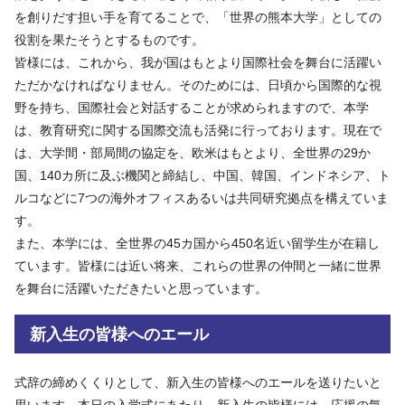
を創りだす担い手を育てることで、「世界の熊本大学」としての
役割を果たそうとするものです。
皆様には、これから、我が国はもとより国際社会を舞台に活躍い
ただかなければなりません。そのためには、日頃から国際的な視
野を持ち、国際社会と対話することが求められますので、本学
は、教育研究に関する国際交流も活発に行っております。現在で
は、大学間・部局間の協定を、欧米はもとより、全世界の29か
国、140カ所に及ぶ機関と締結し、中国、韓国、インドネシア、ト
ルコなどに7つの海外オフィスあるいは共同研究拠点を構えていま
す。
また、本学には、全世界の45カ国から450名近い留学生が在籍し
ています。皆様には近い将来、これらの世界の仲間と一緒に世界
を舞台に活躍いただきたいと思っています。
新入生の皆様へのエール
式辞の締めくくりとして、新入生の皆様へのエールを送りたいと