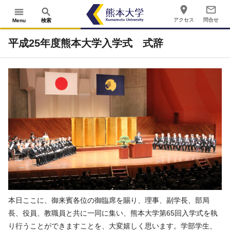
place
mail_outline
menu
search
アクセス
問合せ
Menu
検索
平成25年度熊本大学入学式 式辞
本日ここに、御来賓各位の御臨席を賜り、理事、副学長、部局
長、役員、教職員と共に一同に集い、熊本大学第65回入学式を執
り行うことができますことを、大変嬉しく思います。学部学生、