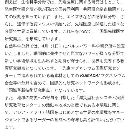
例えば、生命科学分野では、先端医療に関する研究はもとより、
発生医学研究所が我が国の全国共同利用・共同研究拠点機関とし
ての役割を担っています。また、エイズ学などの感染症分野、さ
らに、遺伝子改変マウスの供給など、先端医療に関連した様々な
分野で世界に貢献しています。これらを含めて、「国際先端医学
研究拠点」を形成しています。
自然科学分野では、4月（1日）にパルスパワー科学研究所を設置
いたしました。瞬間的に発生させた巨大なパワーが様々な分野で
新しい学術領域を生み出すと期待が寄せられ、世界を先導する教
育研究拠点となっています。「先進マグネシウム国際研究セン
ター」で進められている新素材としての
KUMADAI
マグネシウム
合金等の分野を含めて、国際的な研究ネットワークも形成され、
「国際革新技術研究拠点」となっています。
また、地域の防災への寄与を目指した「減災型社会システム実践
研究教育センター」の活動や地域の財産でもある水環境に関し
て、アジア・アフリカ諸国をはじめとする世界の水環境をマネー
ジメントできるリーダーの育成への寄与も高く評価いただいてい
ます。