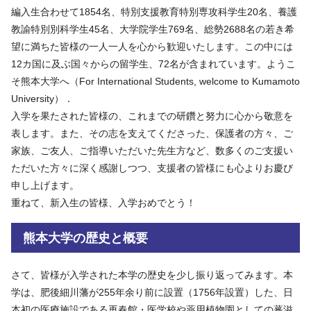
編入生合わせて1854名、特別支援教育特別専攻科学生20名、養護
教諭特別別科学生45名、大学院学生769名、総勢2688名の若き希
望に満ちた皆様の一人一人を心から歓迎いたします。この中には
12カ国に及ぶ国々からの留学生、72名が含まれています。ようこ
そ熊本大学へ（For International Students, welcome to Kumamoto
University）．
入学を果たされた皆様の、これまでの研鑽と努力に心から敬意を
表します。また、その志を支えてくださった、保護者の方々、ご
家族、ご友人、ご指導いただいた先生方など、数多くのご支援い
ただいた方々に深く感謝しつつ、支援者の皆様にも心よりお慶び
申し上げます。
重ねて、新入生の皆様、入学おめでとう！
熊本大学の歴史と概要
さて、皆様が入学された本学の歴史を少し振り返ってみます。本
学は、肥後細川藩が255年余り前に設置（1756年設置）した、日
本初の医療施設である再春館・医学校や薬用植物園としての蕃滋