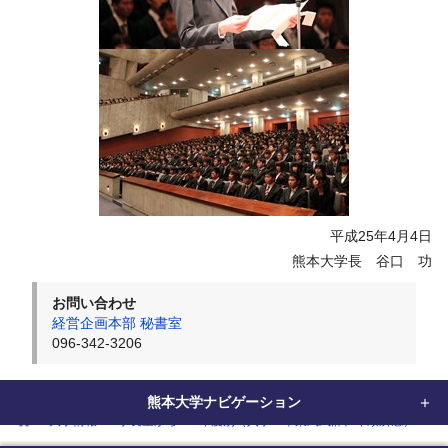
平成25年4月4日
熊本大学長 谷口 功
お問い合わせ
経営企画本部 秘書室
096-342-3206
熊本大学ナビゲーション
home
大学情報
学長室から
年度別（入学・卒業式式辞、年頭所感）
2