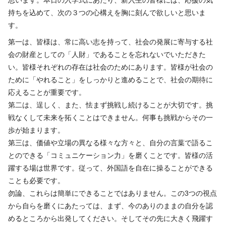
思います。本日の入学式にあたり、新入生の皆様には、応援の気
持ちを込めて、次の３つの心構えを胸に刻んで欲しいと思いま
す。
第一は、皆様は、常に高い志を持って、社会の発展に寄与する社
会の財産としての「人財」であることを忘れないでいただきた
い。皆様それぞれの存在は社会のためにあります。皆様が社会の
ために「やれること」をしっかりと進めることで、社会の期待に
応えることが重要です。
第二は、逞しく、また、怯まず挑戦し続けることが大切です。挑
戦なくして未来を拓くことはできません。何事も挑戦からその一
歩が始まります。
第三は、価値や立場の異なる様々な方々と、自分の言葉で語るこ
とのできる「コミュニケーション力」を磨くことです。皆様の活
躍する場は世界です。従って、外国語を自在に操ることができる
ことも必要です。
勿論、これらは簡単にできることではありません。この3つの視点
から自らを磨くにあたっては、まず、今のありのままの自分を認
めるところから出発してください。そしてその先に大きく飛躍す