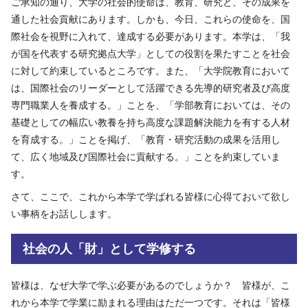
ご承知の通り、大学の社会的使命は、教育、研究と、その成果を
通した社会貢献にあります。しかも、今日、これらの使命を、国
際社会を視野に入れて、達成する必要があります。本学は、「我
が国を代表する研究拠点大学」としての役割を果たすことを社会
に対して約束しているところです。また、「大学院教育において
は、国際社会のリーダーとして活躍できる先導的研究者及び高度
専門職業人を養成する。」ことを、「学部教育においては、その
基礎としての幅広い教養を持ち高度な課題解決能力を有する人材
を育成する。」ことを掲げ、「教育・研究活動の成果を活用し
て、広く地域及び国際社会に貢献する。」ことを約束していま
す。
さて、ここで、これから本学で学ばれる皆様に心得ておいて欲し
い事柄をお話しします。
社会の人「財」として学修する
皆様は、なぜ大学で学ぶ必要があるのでしょうか？ 皆様が、こ
れから本学で学業に励まれる理由はただ一つです。それは「皆様