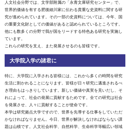
人文社会分野では、文学部附属の「永青文庫研究センター」で、
世界的価値を有する肥後細川家に伝わる貴重な史資料に関する研
究が進められています。その一部の史資料については、今年、国
の重要文化財としての価値があると認められているところです。
他にも数多くの分野で我が国をリードする特色ある研究を実施し
ています。
これらの研究を支え、また発展させるのも皆様です。
大学院入学の諸君に
特に、大学院に入学される皆様には、これから多くの時間を研究
生活に割かれることになります。皆様が日々研究に邁進されるべ
き理由もはっきりしています。新しい価値や真実を見いだし、そ
れによって、社会の発展に貢献するためです。全ての研究は社会
を発展させ、人々に貢献することが使命です。
本学は研究拠点大学ですので、世界を先導する仕事をしていただ
かなければなりません。今日、世界が解決しなければならない課
題は山積です。人文社会科学、自然科学、生命科学等幅広い領域