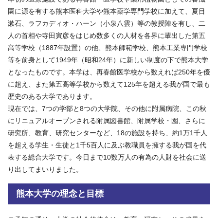
園に源を有する熊本医科大学や熊本薬学専門学校に加えて、夏目
漱石、ラフカディオ・ハーン（小泉八雲）等の教授陣を有し、二
人の首相や寺田寅彦をはじめ数多くの人材を各界に輩出した第五
高等学校（1887年設置）の他、熊本師範学校、熊本工業専門学校
等を前身として1949年（昭和24年）に新しい制度の下で熊本大学
となったものです。本学は、再春館医学校から数えれば250年を優
に超え、また第五高等学校から数えて125年を超える我が国で最も
歴史のある大学であります。
現在では、7つの学部と8つの大学院、その他に附属病院、この秋
にリニュアルオープンされる附属図書館、附属学校・園、さらに
研究所、教育、研究センターなど、18の施設を持ち、約1万1千人
を超える学生・生徒と1千5百人に及ぶ教職員を擁する我が国を代
表する総合大学です。今日まで10数万人の有為の人財を社会に送
り出してまいりました。
熊本大学の理念と目標