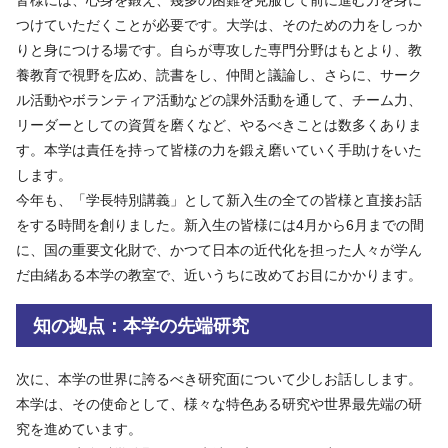
つけていただくことが必要です。大学は、そのための力をしっか
りと身につける場です。自らが専攻した専門分野はもとより、教
養教育で視野を広め、読書をし、仲間と議論し、さらに、サーク
ル活動やボランティア活動などの課外活動を通して、チーム力、
リーダーとしての資質を磨くなど、やるべきことは数多くありま
す。本学は責任を持って皆様の力を鍛え磨いていく手助けをいた
します。
今年も、「学長特別講義」として新入生の全ての皆様と直接お話
をする時間を創りました。新入生の皆様には4月から6月までの間
に、国の重要文化財で、かつて日本の近代化を担った人々が学ん
だ由緒ある本学の教室で、近いうちに改めてお目にかかります。
知の拠点：本学の先端研究
次に、本学の世界に誇るべき研究面について少しお話しします。
本学は、その使命として、様々な特色ある研究や世界最先端の研
究を進めています。