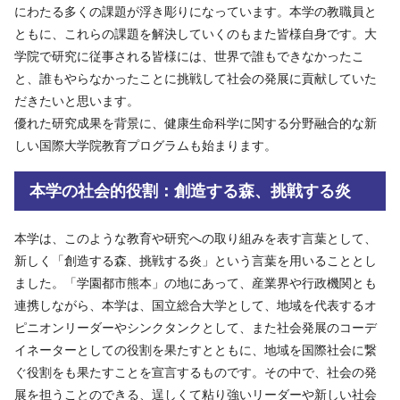
にわたる多くの課題が浮き彫りになっています。本学の教職員と
ともに、これらの課題を解決していくのもまた皆様自身です。大
学院で研究に従事される皆様には、世界で誰もできなかったこ
と、誰もやらなかったことに挑戦して社会の発展に貢献していた
だきたいと思います。
優れた研究成果を背景に、健康生命科学に関する分野融合的な新
しい国際大学院教育プログラムも始まります。
本学の社会的役割：創造する森、挑戦する炎
本学は、このような教育や研究への取り組みを表す言葉として、
新しく「創造する森、挑戦する炎」という言葉を用いることとし
ました。「学園都市熊本」の地にあって、産業界や行政機関とも
連携しながら、本学は、国立総合大学として、地域を代表するオ
ピニオンリーダーやシンクタンクとして、また社会発展のコーデ
イネーターとしての役割を果たすとともに、地域を国際社会に繋
ぐ役割をも果たすことを宣言するものです。その中で、社会の発
展を担うことのできる、逞しくて粘り強いリーダーや新しい社会