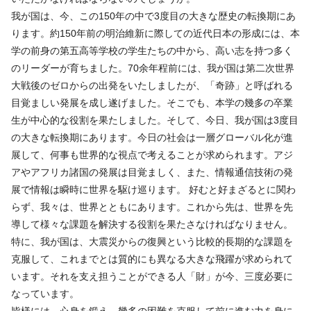
我が国は、今、この150年の中で3度目の大きな歴史の転換期にあ
ります。約150年前の明治維新に際しての近代日本の形成には、本
学の前身の第五高等学校の学生たちの中から、高い志を持つ多く
のリーダーが育ちました。70余年程前には、我が国は第二次世界
大戦後のゼロからの出発をいたしましたが、「奇跡」と呼ばれる
目覚ましい発展を成し遂げました。そこでも、本学の幾多の卒業
生が中心的な役割を果たしました。そして、今日、我が国は3度目
の大きな転換期にあります。今日の社会は一層グローバル化が進
展して、何事も世界的な視点で考えることが求められます。アジ
アやアフリカ諸国の発展は目覚ましく、また、情報通信技術の発
展で情報は瞬時に世界を駆け巡ります。 好むと好まざるとに関わ
らず、我々は、世界とともにあります。これから先は、世界を先
導して様々な課題を解決する役割を果たさなければなりません。
特に、我が国は、大震災からの復興という比較的長期的な課題を
克服して、これまでとは質的にも異なる大きな飛躍が求められて
います。それを支え担うことができる人「財」が今、三度必要に
なっています。
皆様には、心身を鍛え、幾多の困難を克服して前に進む力を身に