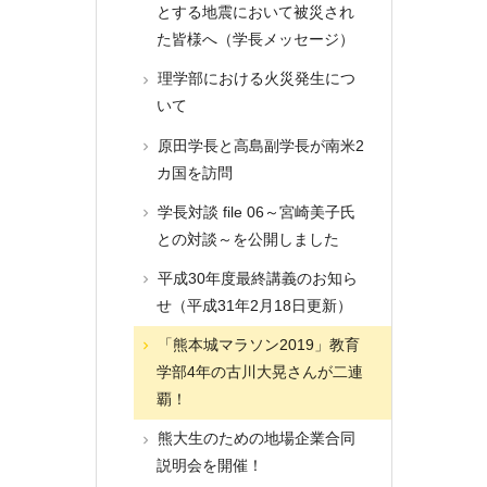
とする地震において被災され
た皆様へ（学長メッセージ）
理学部における火災発生につ
いて
原田学長と高島副学長が南米2
カ国を訪問
学長対談 file 06～宮崎美子氏
との対談～を公開しました
平成30年度最終講義のお知ら
せ（平成31年2月18日更新）
「熊本城マラソン2019」教育
学部4年の古川大晃さんが二連
覇！
熊大生のための地場企業合同
説明会を開催！