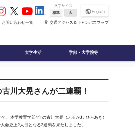
文字サイズ
public
English
標準
大
ne
place
お問い合わせ一覧
交通アクセス＆キャンパスマップ
大学生活
学部・大学院等
年の古川大晃さんが二連覇！
おいて、本学教育学部4年の古川大晃（ふるかわ ひろあき）
で大会史上2人目となる2連覇を果たしました。