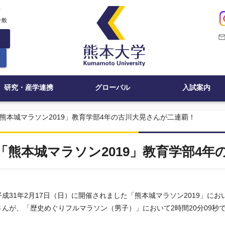
c
一般
mail_outli
研究・産学連携
グローバル
入試案内
熊本城マラソン2019」教育学部4年の古川大晃さんが二連覇！
「熊本城マラソン2019」教育学部4
平成31年2月17日（日）に開催されました「熊本城マラソン2019」に
さんが、「歴史めぐりフルマラソン（男子）」において2時間20分09秒