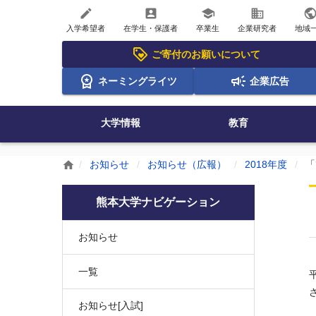
create
account_box
school
business
publi
入学希望者
在学生・保護者
卒業生
企業研究者
地域
ご寄付のお願いについて
ネーミングライツ
企業広告
大学情報
教育
お知らせ
お知らせ（広報）
2018年度
「
home
熊本大学ナビゲーション
お知らせ
一覧
お知らせ[入試]