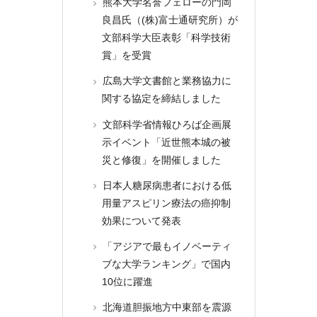
熊本大学名誉フェローの門岡
良昌氏（(株)富士通研究所）が
文部科学大臣表彰「科学技術
賞」を受賞
広島大学文書館と業務協力に
関する協定を締結しました
文部科学省情報ひろば企画展
示イベント「近世熊本城の被
災と修復」を開催しました
日本人糖尿病患者における低
用量アスピリン療法の癌抑制
効果について発表
「アジアで最もイノベーティ
ブな大学ランキング」で国内
10位に躍進
北海道胆振地方中東部を震源