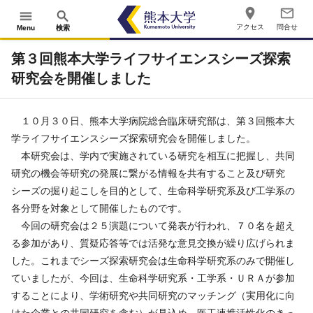
place
mail_outline
menu
search
アクセス
問合せ
Menu
検索
第３回熊本大学ライフサイエンスシーズ探索
研究会を開催しました
１０月３０日、熊本大学病院総合臨床研究部は、第３回熊本大
学ライフサイエンスシーズ探索研究会を開催しました。
本研究会は、学内で実施されている研究を相互に把握し、共同
研究の機会等研究の発展に繋がる情報を共有すること及び研究
シーズの掘り起こしを目的として、生命科学研究系及び工学系の
各分野を対象として開催したものです。
今回の研究会は２５演題について発表が行われ、７０名を超え
る参加があり、質疑応答等では活発な意見交換が繰り広げられま
した。これまでシーズ探索研究会は生命科学研究系のみで開催し
ていましたが、今回は、生命科学研究系・工学系・ＵＲＡが参加
することにより、学術研究や共同研究のマッチング（実用化に向
けた企業との共同研究を含む）が見込め、医工連携活性化のきっ