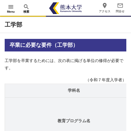
place
mail_outline
menu
search
アクセス
問合せ
Menu
検索
工学部
卒業に必要な要件（工学部）
工学部を卒業するためには、次の表に掲げる単位の修得が必要で
す。
（令和７年度入学者）
学科名
教育プログラム名