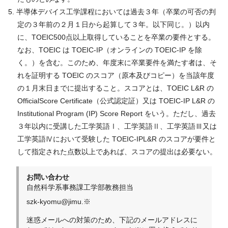
半導体デバイス工学課程においては過去３年（卒業の可否の判
定の３年前の２月１日から起算して３年。以下同じ。）以内
に、TOEIC500点以上取得していることを卒業の要件とする。
なお、TOEIC は TOEIC-IP（オンラインの TOEIC-IP を除
く。）を含む。このため、年度末に卒業要件を満たす者は、そ
れを証明する TOEIC のスコア（原本及びコピー）を当該年度
の１月末日までに提出すること。スコアとは、TOEIC L&R の
OfficialScore Certificate（公式認定証）又は TOEIC-IP L&R の
Institutional Program (IP) Score Report をいう。ただし、過去
３年以内に受講した工学英語Ⅰ、工学英語Ⅱ、工学英語Ⅲ又は
工学英語Ⅳにおいて受験した TOEIC-IPL&R のスコアが要件と
して指定された点数以上であれば、スコアの提出は必要ない。
お問い合わせ
自然科学系事務課工学部教務担当
szk-kyomu@jimu.※
迷惑メールへの対策のため、下記のメールアドレスに