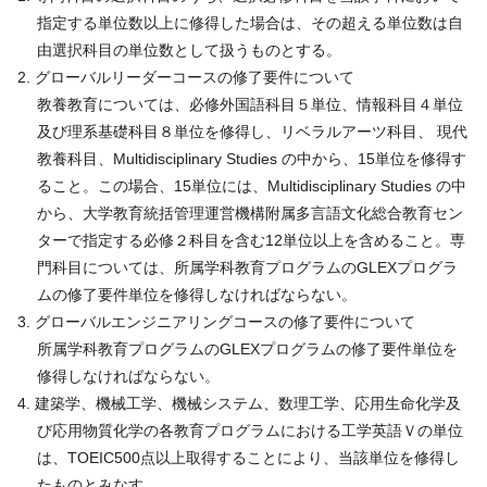
指定する単位数以上に修得した場合は、その超える単位数は自
由選択科目の単位数として扱うものとする。
グローバルリーダーコースの修了要件について
教養教育については、必修外国語科目５単位、情報科目４単位
及び理系基礎科目８単位を修得し、リベラルアーツ科目、 現代
教養科目、Multidisciplinary Studies の中から、15単位を修得す
ること。この場合、15単位には、Multidisciplinary Studies の中
から、大学教育統括管理運営機構附属多言語文化総合教育セン
ターで指定する必修２科目を含む12単位以上を含めること。専
門科目については、所属学科教育プログラムの
GLEX
プログラ
ムの修了要件単位を修得しなければならない。
グローバルエンジニアリングコースの修了要件について
所属学科教育プログラムのGLEXプログラムの修了要件単位を
修得しなければならない。
建築学、機械工学、機械システム、数理工学、応用生命化学及
び応用物質化学の各教育プログラムにおける工学英語Ｖの単位
は、TOEIC500点以上取得することにより、当該単位を修得し
たものとみなす。