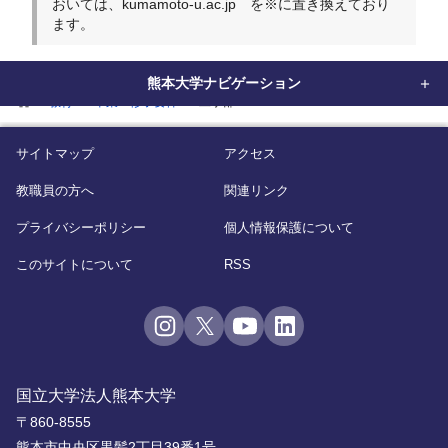
おいては、kumamoto-u.ac.jp を※に置き換えており
ます。
熊本大学ナビゲーション
home
教育
卒業・修了要件
工学部
サイトマップ
アクセス
教職員の方へ
関連リンク
プライバシーポリシー
個人情報保護について
このサイトについて
RSS
国立大学法人熊本大学
〒860-8555
熊本市中央区黒髪2丁目39番1号