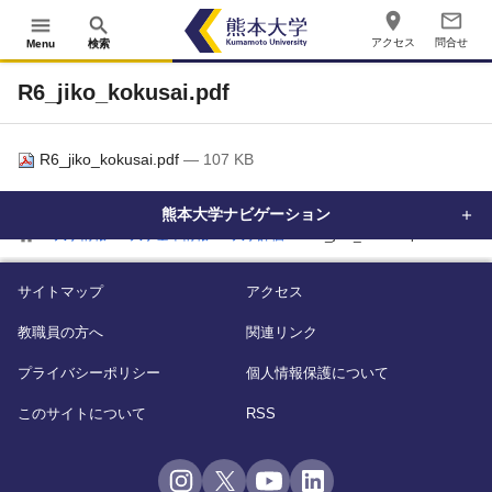
place
mail_outline
menu
search
アクセス
問合せ
Menu
検索
R6_jiko_kokusai.pdf
R6_jiko_kokusai.pdf
— 107 KB
熊本大学ナビゲーション
home
大学情報
大学基本情報
大学評価
R6_jiko_kokusai.pdf
サイトマップ
アクセス
教職員の方へ
関連リンク
プライバシーポリシー
個人情報保護について
このサイトについて
RSS