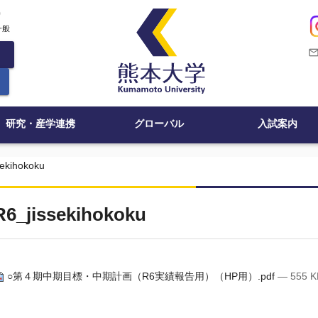
c
一般
mail_outli
研究・産学連携
グローバル
入試案内
sekihokoku
R6_jissekihokoku
○第４期中期目標・中期計画（R6実績報告用）（HP用）.pdf
— 555 K