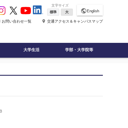
文字サイズ
public
English
標準
大
ne
place
お問い合わせ一覧
交通アクセス＆キャンパスマップ
大学生活
学部・大学院等
B