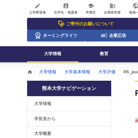
create
account_box
school
business
publi
入学希望者
在学生・保護者
卒業生
企業研究者
地域
ご寄付のお願いについて
ネーミングライツ
企業広告
大学情報
教育
大学情報
大学基本情報
大学評価
R6_jis
home
熊本大学ナビゲーション
大学情報
学長室から
大学概要