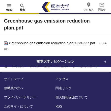
place
mail_outline
menu
search
アクセス
問合せ
Menu
検索
Greenhouse gas emission reduction
plan.pdf
Greenhouse gas emission reduction plan20230227.pdf
— 524
KB
熊本大学ナビゲーション
home
大学情報
取り組み・活動
温室効果ガス排出削減実施計画
Greenh
サイトマップ
アクセス
教職員の方へ
関連リンク
プライバシーポリシー
個人情報保護について
このサイトについて
RSS