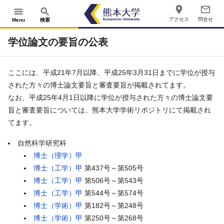
place
mail_outline
menu
search
アクセス
問合せ
Menu
検索
学位論文の要旨の公表
ここには、平成21年7月以降、平成25年3月31日までに学位が授与
された方々の博士論文要旨と審査要旨が掲載されてます。
なお、平成25年4月1日以降に学位が授与された方々の博士論文要
旨と審査要旨については、熊本大学学術リポジトリにて掲載され
てます。
自然科学研究科
博士（理学）甲
博士（工学）甲
第437号～第505号
博士（工学）甲
第506号～第543号
博士（工学）甲
第544号～第574号
博士（学術）甲
第182号～第248号
博士（学術）甲
第250号～第268号