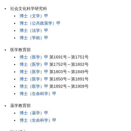
社会文化科学研究科
博士（文学）甲
博士（公共政策学）甲
博士（法学）甲
博士（学術）甲
医学教育部
博士（医学）甲
第1691号～第1751号
博士（医学）甲
第1752号～第1802号
博士（医学）甲
第1803号～第1849号
博士（医学）甲
第1850号～第1891号
博士（医学）甲
第1892号～第1909号
博士（生命科学）甲
薬学教育部
博士（薬学）甲
博士（生命科学）甲