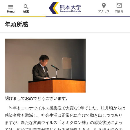
place
mail_outline
menu
search
アクセス
問合せ
Menu
検索
年頭所感
明けましておめでとうございます。
昨年もコロナウイルス感染症で大変な
1
年でした。
11
月頃からは
感染者数も激減し、社会生活は正常化に向けて動き出しつつあり
ますが、新たな変異ウイルス「オミクロン株」の感染状況によっ
ては、改めて対策等が講じられる可能性もあり、引き続き細心の