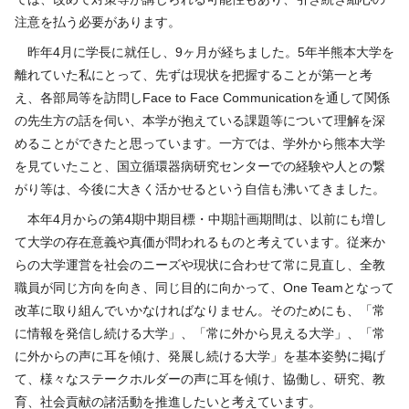
注意を払う必要があります。
昨年
4
月に学長に就任し、
9
ヶ月が経ちました。
5
年半熊本大学を
離れていた私にとって、先ずは現状を把握することが第一と考
え、各部局等を訪問し
Face
to Face Communication
を通して関係
の先生方の話を伺い、本学が抱えている課題等について理解を深
めることができたと思っています。一方では、学外から熊本大学
を見ていたこと、国立循環器病研究センターでの経験や人との繋
がり等は、今後に大きく活かせるという自信も沸いてきました。
本年
4
月からの第
4
期中期目標・中期計画期間は、以前にも増し
て大学の存在意義や真価が問われるものと考えています。従来か
らの大学運営を社会のニーズや現状に合わせて常に見直し、全教
職員が同じ方向を向き、同じ目的に向かって、
One Team
となって
改革に取り組んでいかなければなりません。そのためにも、「常
に情報を発信し続ける大学」、「常に外から見える大学」、「常
に外からの声に耳を傾け、発展し続ける大学」を基本姿勢に掲げ
て、様々なステークホルダーの声に耳を傾け、協働し、研究、教
育、社会貢献の諸活動を推進したいと考えています。