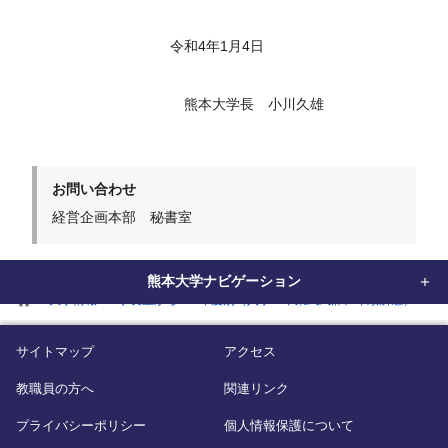
令和
4
年
1
月
4
日
熊本大学長 小川久雄
お問い合わせ
経営企画本部 秘書室
熊本大学ナビゲーション
home
大学情報
学長室から
年度別（入学・卒業式式辞、年頭所感）
2
サイトマップ
アクセス
教職員の方へ
関連リンク
プライバシーポリシー
個人情報保護について