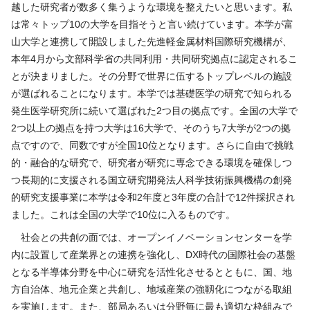
越した研究者が数多く集うような環境を整えたいと思います。私
は常々トップ
10
の大学を目指そうと言い続けています。本学が富
山大学と連携して開設しました先進軽金属材料国際研究機構が、
本年
4
月から文部科学省の共同利用・共同研究拠点に認定されるこ
とが決まりました。その分野で世界に伍するトップレベルの施設
が選ばれることになります。本学では基礎医学の研究で知られる
発生医学研究所に続いて選ばれた
2
つ目の拠点です。全国の大学で
2
つ以上の拠点を持つ大学は
16
大学で、そのうち
7
大学が
2
つの拠
点ですので、同数ですが全国
10
位となります。さらに自由で挑戦
的・融合的な研究で、研究者が研究に専念できる環境を確保しつ
つ長期的に支援される国立研究開発法人科学技術振興機構の創発
的研究支援事業に本学は令和
2
年度と
3
年度の合計で
12
件採択され
ました。これは全国の大学で
10
位に入るものです。
社会との共創の面では、オープンイノベーションセンターを学
内に設置して産業界との連携を強化し、
DX
時代の国際社会の基盤
となる半導体分野を中心に研究を活性化させるとともに、国、地
方自治体、地元企業と共創し、地域産業の強靱化につながる取組
を実施します。また、部局あるいは分野毎に最も適切な枠組みで