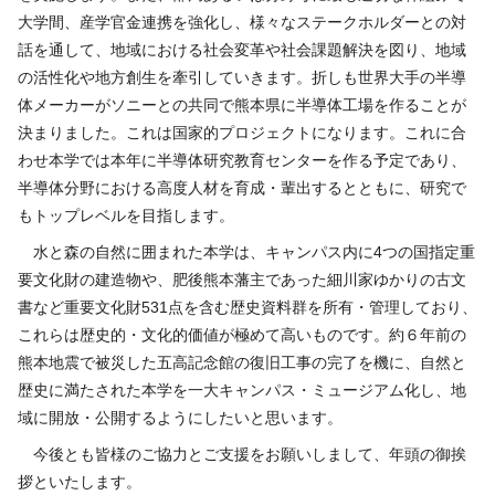
大学間、産学官金連携を強化し、様々なステークホルダーとの対
話を通して、地域における社会変革や社会課題解決を図り、地域
の活性化や地方創生を牽引していきます。折しも世界大手の半導
体メーカーがソニーとの共同で熊本県に半導体工場を作ることが
決まりました。これは国家的プロジェクトになります。これに合
わせ本学では本年に半導体研究教育センターを作る予定であり、
半導体分野における高度人材を育成・輩出するとともに、研究で
もトップレベルを目指します。
水と森の自然に囲まれた本学は、キャンパス内に
4
つの国指定重
要文化財の建造物や、肥後熊本藩主であった細川家ゆかりの古文
書など重要文化財
531
点を含む歴史資料群を所有・管理しており、
これらは歴史的・文化的価値が極めて高いものです。約６年前の
熊本地震で被災した五高記念館の復旧工事の完了を機に、自然と
歴史に満たされた本学を一大キャンパス・ミュージアム化し、地
域に開放・公開するようにしたいと思います。
今後とも皆様のご協力とご支援をお願いしまして、年頭の御挨
拶といたします。