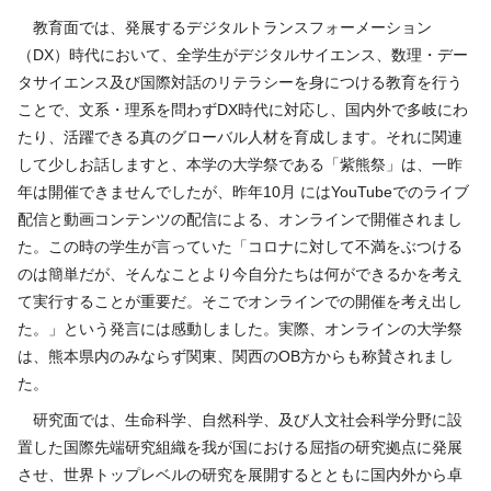
教育面では、発展するデジタルトランスフォーメーション
（
DX
）時代において、全学生がデジタルサイエンス、数理・デー
タサイエンス及び国際対話のリテラシーを身につける教育を行う
ことで、文系・理系を問わず
DX
時代に対応し、国内外で多岐にわ
たり、活躍できる真のグローバル人材を育成します。それに関連
して少しお話しますと、本学の大学祭である「紫熊祭」は、一昨
年は開催できませんでしたが、昨年
10
月 には
YouTube
でのライブ
配信と動画コンテンツの配信による、オンラインで開催されまし
た。この時の学生が言っていた「コロナに対して不満をぶつける
のは簡単だが、そんなことより今自分たちは何ができるかを考え
て実行することが重要だ。そこでオンラインでの開催を考え出し
た。」という発言には感動しました。実際、オンラインの大学祭
は、熊本県内のみならず関東、関西の
OB
方からも称賛されまし
た。
研究面では、生命科学、自然科学、及び人文社会科学分野に設
置した国際先端研究組織を我が国における屈指の研究拠点に発展
させ、世界トップレベルの研究を展開するとともに国内外から卓