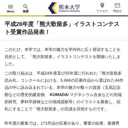
place
mail_outline
menu
search
アクセス
問合せ
Menu
検索
平成26年度「熊大歌留多」イラストコンテス
ト受賞作品発表！
このたび、本学では、本学の魅力を学内外に広く発信することを
目的として、「熊大歌留多」イラストコンテストを開催いたしま
した。
この取り組みは、平成24年度及び25年度に行われた「熊大歌留多
読み札」コンクールにおける、5,666の応募作品から選ばれた44作
品の中に詠み込まれている、本学の魅力や数々の資源（五高記念
館などの歴史的建造物、
KUMADAI
マグネシウム合金などの先端
的研究、夢科学探検などの地域貢献等）のイラストを募集し、絵
札にすることで「熊大歌留多」の完成を目指すものです。
昨年度の募集では、171作品の応募があり、審査の結果、最優秀