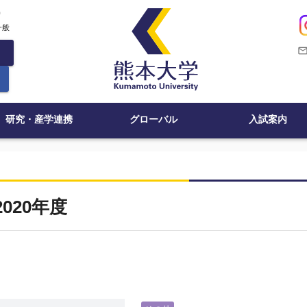
c
一般
mail_outli
研究・産学連携
グローバル
入試案内
2020年度