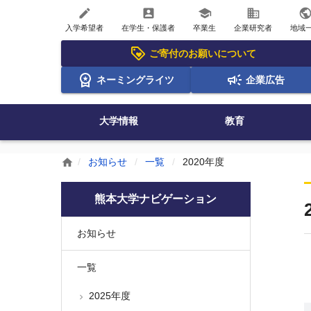
create
account_box
school
business
publi
入学希望者
在学生・保護者
卒業生
企業研究者
地域
ご寄付のお願いについて
ネーミングライツ
企業広告
大学情報
教育
お知らせ
一覧
2020年度
home
熊本大学ナビゲーション
お知らせ
一覧
2025年度