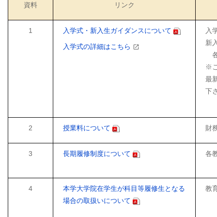
資料
リンク
1
入学式・新入生ガイダンスについて
入学
新
入学式の詳細はこちら
各
※
最
下
2
授業料について
財務
3
長期履修制度について
各
4
本学大学院在学生が科目等履修生となる
教育
場合の取扱いについて