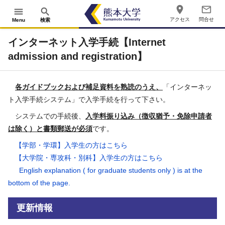
place
mail_outline
menu
search
アクセス
問合せ
Menu
検索
インターネット入学手続【Internet
admission and registration】
各ガイドブックおよび補足資料を熟読のうえ、
「インターネッ
ト入学手続システム」で入学手続を行って下さい。
システムでの手続後、
入学料振り込み（徴収猶予・免除申請者
は除く）と書類郵送が必須
です。
【学部・学環】入学生の方はこちら
【大学院・専攻科・別科】入学生の方はこちら
English explanation ( for graduate students only ) is at the
bottom of the page.
更新情報