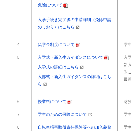
免除について
入学手続き完了後の申請詳細（免除申請
のしおり）はこちら
4
奨学金制度について
学生
5
入学式・新入生ガイダンスについて
入学
新
入学式の詳細はこちら
※
入部式・新入生ガイダンスの詳細はこち
最
ら
6
授業料について
財務
7
学生のための保険について
学生
8
自転車損害賠償責任保険等への加入義務
学生