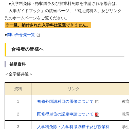
●入学料免除・徴収猶予及び授業料免除を申請される場合は、
「入学ガイドブック」の該当ページ、「補足資料３」及びリンク
先のホームページをご覧ください
。
※一旦、納付された入学料は返還できません。
●
問い合せ先一覧
合格者の皆様へ
補足資料
＜全学部共通＞
資料
リンク
1
初修外国語科目の履修について
教育
2
既修得単位の認定申請について
教育
3
入学料免除・入学料徴収猶予及び授業料
学生