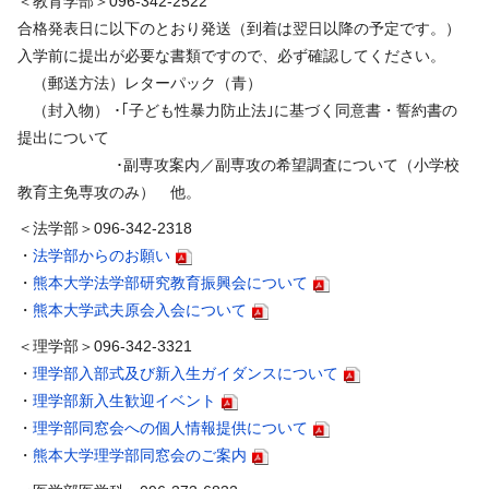
＜教育学部＞096-342-2522
合格発表日に以下のとおり発送（到着は翌日以降の予定です。）
入学前に提出が必要な書類ですので、必ず確認してください。
（郵送方法）レターパック（青）
（封入物） ･｢子ども性暴力防止法｣に基づく同意書・誓約書の
提出について
･副専攻案内／副専攻の希望調査について（小学校
教育主免専攻のみ） 他。
＜法学部＞096-342-2318
・
法学部からのお願い
・
熊本大学法学部研究教育振興会について
・
熊本大学武夫原会入会について
＜理学部＞096-342-3321
・
理学部入部式及び新入生ガイダンスについて
・
理学部新入生歓迎イベント
・
理学部同窓会への個人情報提供について
・
熊本大学理学部同窓会のご案内