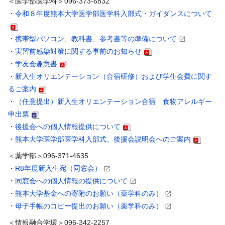
＜医学部医学科＞096-373-6832
・
令和８年度熊本大学医学部医学科入部式・ガイダンスについて
・
携帯型パソコン、教科書、参考書等の準備について
・
実習前感染対策に関する事前のお知らせ
・
学友会趣意書
・
新入生オリエンテーション（合宿研修）および学生会費に関す
るご案内
・
（任意提出）新入生オリエンテーション合宿 食物アレルギー
申出票
・
後援会への個人情報提供について
・
熊本大学医学部医学科入部式、後援会説明会へのご案内
＜薬学部＞096-371-4635
・
R8年度新入生宛（同窓会）
・
同窓会への個人情報の提供について
・
熊本大学基金への寄附のお願い（薬学科のみ）
・
母子手帳のコピー提出のお願い（薬学科のみ）
＜情報融合学環＞096-342-2257