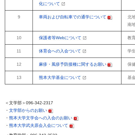
化について
9
車両および自転車での通学について
北地
南地
10
保護者等Webについて
教育
11
体育会への入会ついて
学生
12
麻疹・風疹予防接種に関するお願い
保健
13
熊本大学基金について
基金
＜文学部＞096-342-2317
・
文学部からのお願い
・
熊本大学文学会への入会のお願い
・
熊本大学武夫原会入会について