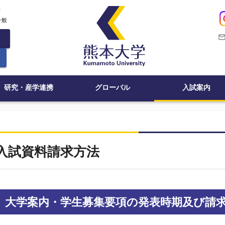
c
一般
mail_outli
研究・産学連携
グローバル
入試案内
入試資料請求方法
大学案内・学生募集要項の発表時期及び請