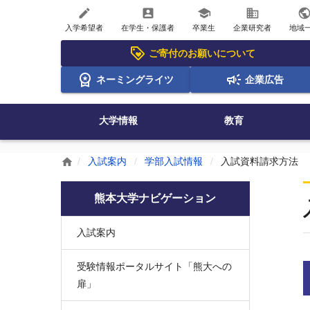
create
account_box
school
business
publi
入学希望者
在学生・保護者
卒業生
企業研究者
地域
ご寄付のお願いについて
ネーミングライツ
企業広告
大学情報
教育
入試案内
学部入試情報
入試資料請求方法
home
熊本大学ナビゲーション
入試案内
受験情報ポータルサイト「熊大への
扉」