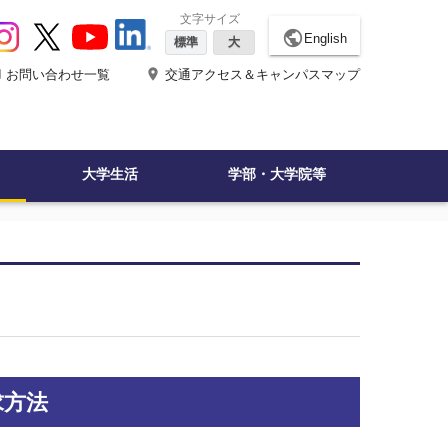
文字サイズ
public
English
標準
大
ne
place
お問い合わせ一覧
交通アクセス＆キャンパスマップ
大学生活
学部・大学院等
求方法