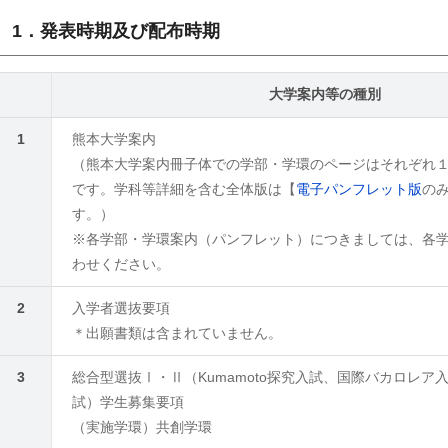
1．発表時期及び配布時期
大学案内等の種別
1
熊本大学案内
（熊本大学案内冊子体での学部・学環のページはそれぞれ
です。学科等詳細を含む全体版は【
電子パンフレット版
の
す。）
※各学部・学環案内（パンフレット）につきましては、各
わせください。
2
入学者選抜要項
＊出願書類は含まれていません。
3
総合型選抜Ⅰ・Ⅱ（Kumamoto探究入試、国際バカロレア
試）学生募集要項
（実施学環）共創学環