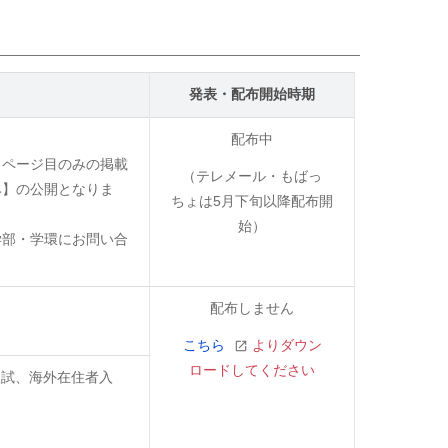
発表・配布開始時期
配布中
１ページ目のみの掲載
（テレメール・もばっ
み】の公開となりま
ちょは5月下旬以降配布開
始）
学部・学環にお問い合
配布しません
こちら
よりダウン
ロードしてください
入試、海外在住者入