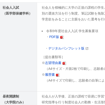
社会人入試
社会人を積極的に大学の正規の課程の学生
（医学部保健学科）
別の選抜方法を行う制度。筆記試験を免除
学意欲をみることに主眼をおいた選考を行
令和9年度社会人入試 学生募集要項
・
PDF版
・
デジタルパンフレット版
［提出書類等］
※
志望理由書
（A4サイズ・片面2枚で印刷し、志願者
※
履歴書
（A4サイズで印刷し、志願者の自筆によ
昼夜開講制
社会人が入学後、正規の課程で容易に学習
（大学院のみ）
研究指導を行う制度社会人の勤務・生活形