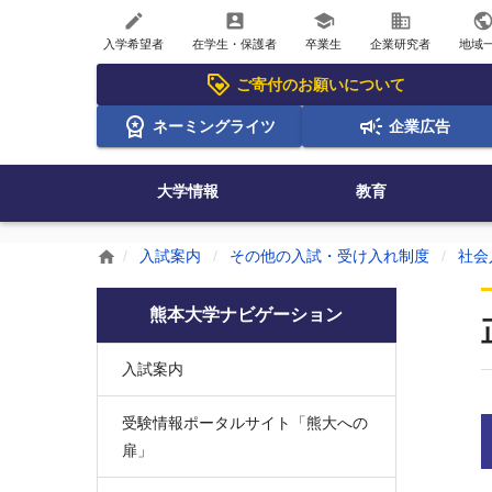
create
account_box
school
business
publi
入学希望者
在学生・保護者
卒業生
企業研究者
地域
ご寄付のお願いについて
ネーミングライツ
企業広告
大学情報
教育
入試案内
その他の入試・受け入れ制度
社会
home
熊本大学ナビゲーション
入試案内
受験情報ポータルサイト「熊大への
扉」