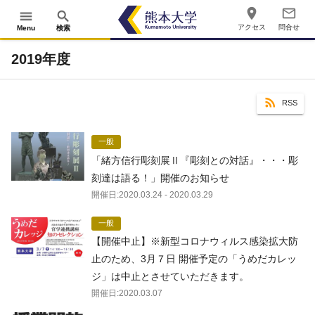
place
mail_outline
menu
search
アクセス
問合せ
Menu
検索
2019年度
RSS
一般
「緒方信行彫刻展Ⅱ『彫刻との対話』・・・彫
刻達は語る！」開催のお知らせ
開催日:
2020.03.24
- 2020.03.29
一般
【開催中止】※新型コロナウィルス感染拡大防
止のため、3月７日 開催予定の「うめだカレッ
ジ」は中止とさせていただきます。
開催日:
2020.03.07