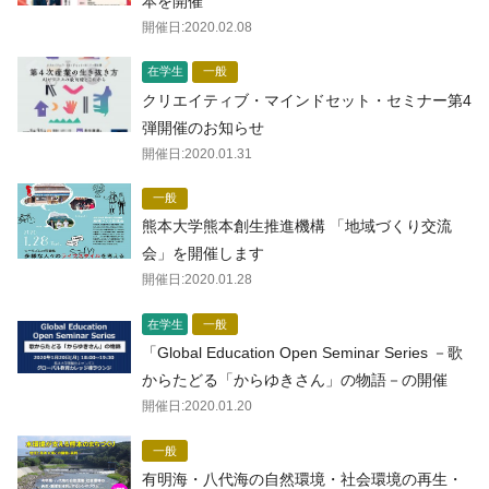
本を開催
開催日:
2020.02.08
在学生
一般
クリエイティブ・マインドセット・セミナー第4
弾開催のお知らせ
開催日:
2020.01.31
一般
熊本大学熊本創生推進機構 「地域づくり交流
会」を開催します
開催日:
2020.01.28
在学生
一般
「Global Education Open Seminar Series －歌
からたどる「からゆきさん」の物語－の開催
開催日:
2020.01.20
一般
有明海・八代海の自然環境・社会環境の再生・