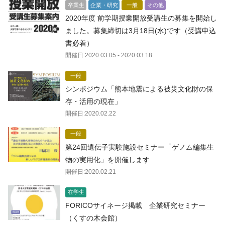
卒業生
企業・研究
一般
その他
2020年度 前学期授業開放受講生の募集を開始し
ました。募集締切は3月18日(水)です（受講申込
書必着）
開催日:
2020.03.05
- 2020.03.18
一般
シンポジウム「熊本地震による被災文化財の保
存・活用の現在」
開催日:
2020.02.22
一般
第24回遺伝子実験施設セミナー「ゲノム編集生
物の実用化」を開催します
開催日:
2020.02.21
在学生
FORICOサイネージ掲載 企業研究セミナー
（くすの木会館）