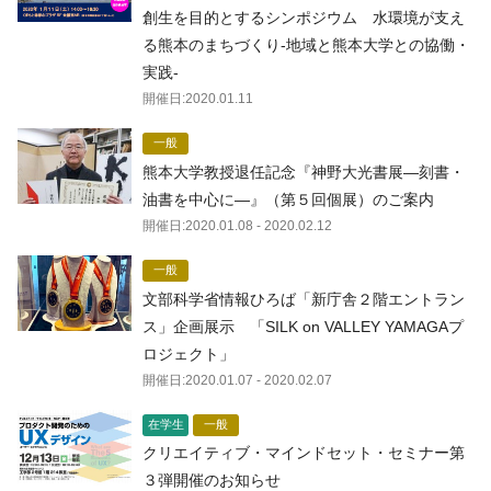
創生を目的とするシンポジウム 水環境が支え
る熊本のまちづくり-地域と熊本大学との協働・
実践-
開催日:
2020.01.11
一般
熊本大学教授退任記念『神野大光書展―刻書・
油書を中心に―』（第５回個展）のご案内
開催日:
2020.01.08
- 2020.02.12
一般
文部科学省情報ひろば「新庁舎２階エントラン
ス」企画展示 「SILK on VALLEY YAMAGAプ
ロジェクト」
開催日:
2020.01.07
- 2020.02.07
在学生
一般
クリエイティブ・マインドセット・セミナー第
３弾開催のお知らせ