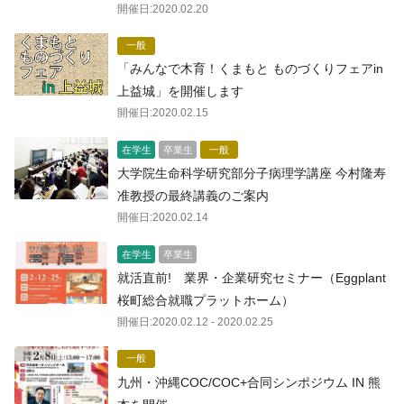
開催日:
2020.02.20
一般
「みんなで木育！くまもと ものづくりフェアin
上益城」を開催します
開催日:
2020.02.15
在学生
卒業生
一般
大学院生命科学研究部分子病理学講座 今村隆寿
准教授の最終講義のご案内
開催日:
2020.02.14
在学生
卒業生
就活直前! 業界・企業研究セミナー（Eggplant
桜町総合就職プラットホーム）
開催日:
2020.02.12
- 2020.02.25
一般
九州・沖縄COC/COC+合同シンポジウム IN 熊