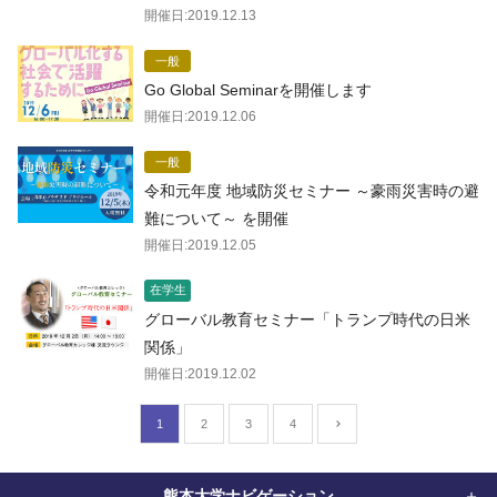
開催日:
2019.12.13
一般
Go Global Seminarを開催します
開催日:
2019.12.06
一般
令和元年度 地域防災セミナー ～豪雨災害時の避
難について～ を開催
開催日:
2019.12.05
在学生
グローバル教育セミナー「トランプ時代の日米
関係」
開催日:
2019.12.02
1
2
3
4
熊本大学ナビゲーション