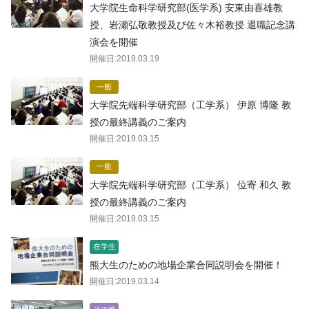
大学院生命科学研究部(医学系) 安東由喜雄教
授、岩瀬弘敬教授及び佐々木裕教授 退職記念講
演会を開催
開催日:
2019.03.19
一般
大学院先端科学研究部（工学系） 伊原 博隆 教
授の最終講義のご案内
開催日:
2019.03.15
一般
大学院先端科学研究部（工学系） 位寄 和久 教
授の最終講義のご案内
開催日:
2019.03.15
在学生
熊大生のための地場企業合同説明会を開催！
開催日:
2019.03.14