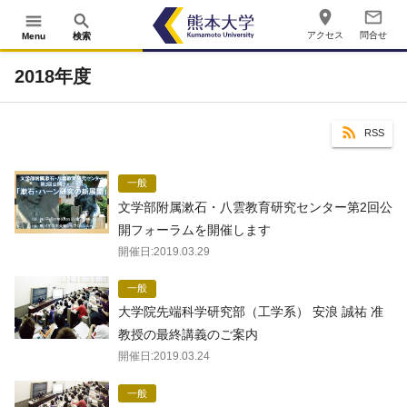
place
mail_outline
menu
search
アクセス
問合せ
Menu
検索
2018年度
RSS
一般
文学部附属漱石・八雲教育研究センター第2回公
開フォーラムを開催します
開催日:
2019.03.29
一般
大学院先端科学研究部（工学系） 安浪 誠祐 准
教授の最終講義のご案内
開催日:
2019.03.24
一般