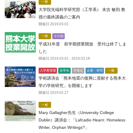
一般
大学院先端科学研究部（工学系） 末吉 敏則 教
授の最終講義のご案内
開催日:
2019.03.01
一般
その他
平成31年度 前学期授業開放 受付は終了しま
した
開催日:
2019.03.01
- 2019.03.18
入学希望者
在学生
卒業生
企業・研究
一般
学術講演会「熊本地震の復興に貢献する熊本大
学の学術研究」を開催します
開催日:
2019.02.27
一般
Mary Gallagher先生（University College
Dublin）講演会：「Lafcadio Hearn: Homeless
Writer, Orphan Writings?」