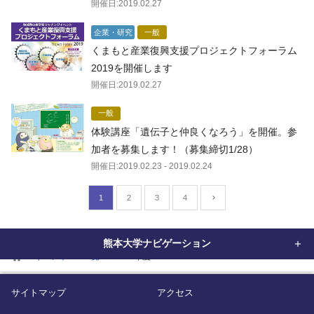
開催日:
2019.02.27
企業・研究
一般
くまもと産業復興支援プロジェクトフォーラム
2019を開催します
開催日:
2019.02.27
一般
体験講座「遺伝子と仲良くなろう」を開催。参
加者を募集します！（募集締切1/28）
開催日:
2019.02.23
- 2019.02.24
1
2
3
4
熊本大学ナビゲーション
home
イベント
一覧
2018年度
サイトマップ
アクセス