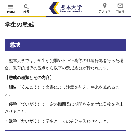
place
mail_outline
menu
search
アクセス
問合せ
Menu
検索
学生の懲戒
懲戒
熊本大学では、学生が犯罪や不正行為等の非違行為を行った場
合、教育的指導の観点から以下の懲戒処分が行われます。
【懲戒の種類とその内容】
・訓告（くんこく）：
文書により注意を与え、将来を戒めるこ
と。
・停学（ていがく）：
一定の期間又は期間を定めずに登校を停止
させること。
・退学（たいがく）：
学生としての身分を失わせること。