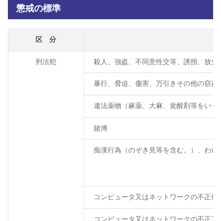
懲戒の標準
区 分
刑法犯
殺人、強盗、不同意性交等、誘拐、放火
暴行、脅迫、傷害、万引きその他の窃盗
違法薬物（麻薬、大麻、覚醒剤等をいう
賭博
痴漢行為（のぞき見等を含む。）、わい
コンピュータ又はネットワークの不正使
コンピュータ又はネットワークの不正又