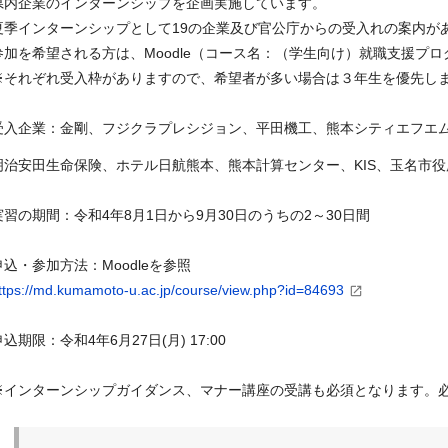
県内企業のインターンシップを企画実施しています。
夏季インターンシップとして19の企業及び官公庁からの受入れの案内が
参加を希望される方は、Moodle（コース名：（学生向け）就職支援プ
※それぞれ受入枠がありますので、希望者が多い場合は３年生を優先し
受入企業：金剛、フジクラプレシジョン、平田機工、熊本シティエフエム
明治安田生命保険、ホテル日航熊本、熊本計算センター、KIS、玉名
実習の期間：令和4年8月1日から9月30日のうちの2～30日間
申込・参加方法：Moodleを参照
ttps://md.kumamoto-u.ac.jp/course/view.php?id=84693
申込期限：令和4年6月27日(月) 17:00
※インターンシップガイダンス、マナー講座の受講も必須となります。必ず