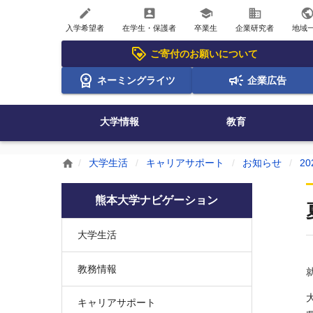
create
account_box
school
business
publi
入学希望者
在学生・保護者
卒業生
企業研究者
地域
ご寄付のお願いについて
ネーミングライツ
企業広告
大学情報
教育
大学生活
キャリアサポート
お知らせ
20
home
熊本大学ナビゲーション
大学生活
教務情報
キャリアサポート