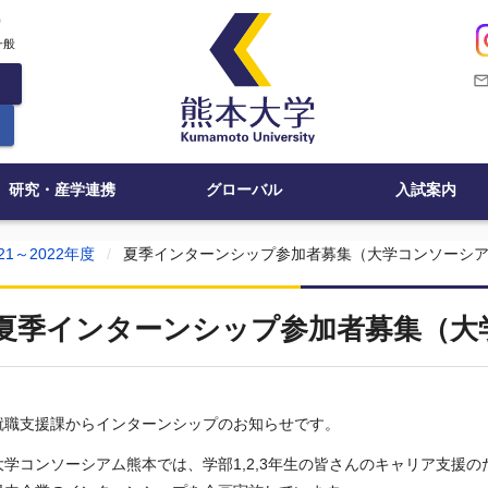
c
一般
mail_outli
研究・産学連携
グローバル
入試案内
21～2022年度
夏季インターンシップ参加者募集（大学コンソーシ
夏季インターンシップ参加者募集（大
就職支援課からインターンシップのお知らせです。
大学コンソーシアム熊本では、学部1,2,3年生の皆さんのキャリア支援の