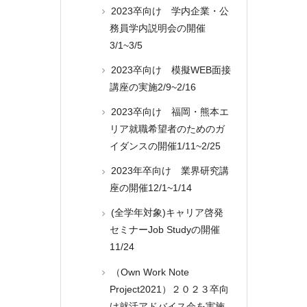
2023卒向け 学内企業・公
務員学内説明会の開催
3/1~3/5
2023卒向け 模擬WEB面接
講座の実施2/9~2/16
2023卒向け 福岡・熊本エ
リア就職希望者のためのガ
イダンスの開催1/11~2/25
2023年卒向け 業界研究講
座の開催12/1~1/14
(全学年対象)キャリア啓発
セミナーJob Studyの開催
11/24
（Own Work Note
Project2021）２０２３卒向
け就活アドバイス会を実施