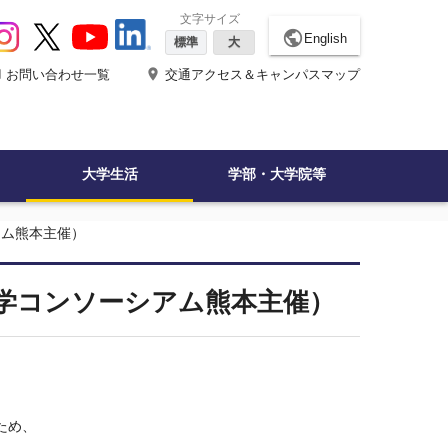
文字サイズ
public
English
標準
大
ne
place
お問い合わせ一覧
交通アクセス＆キャンパスマップ
大学生活
学部・大学院等
アム熊本主催）
学コンソーシアム熊本主催）
ため、