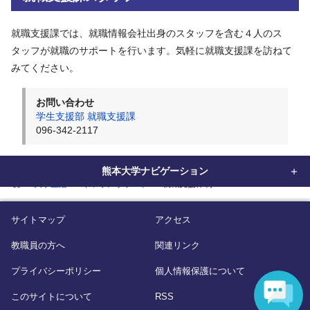
就職支援課では、就職情報会社出身のスタッフを含む４人のス
タッフが就職のサポートを行います。気軽に就職支援課を訪ねて
みてください。
お問い合わせ
学生支援部 就職支援課
096-342-2117
熊本大学ナビゲーション
home
大学生活
キャリアサポート
就職支援体制
サイトマップ
アクセス
教職員の方へ
関連リンク
プライバシーポリシー
個人情報保護について
このサイトについて
RSS