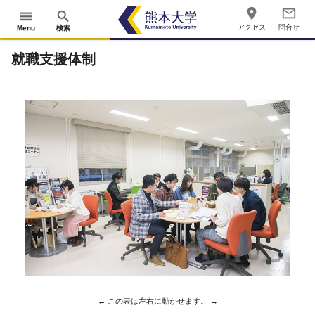
place
mail_outline
menu
search
アクセス
問合せ
Menu
検索
就職支援体制