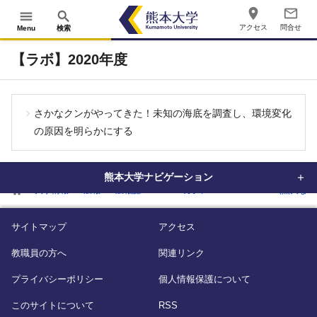
place
mail_outline
menu
search
アクセス
問合せ
Menu
検索
【ラボ】2020年度
さかなクンがやってきた！未知の海底を調査し、環境変化
の原因を明らかにする
熊本大学ナビゲーション
home
大学情報
広報
広報誌
WEBマガジン「KUMADAI NOW(熊大なう
サイトマップ
アクセス
教職員の方へ
関連リンク
プライバシーポリシー
個人情報保護について
このサイトについて
RSS