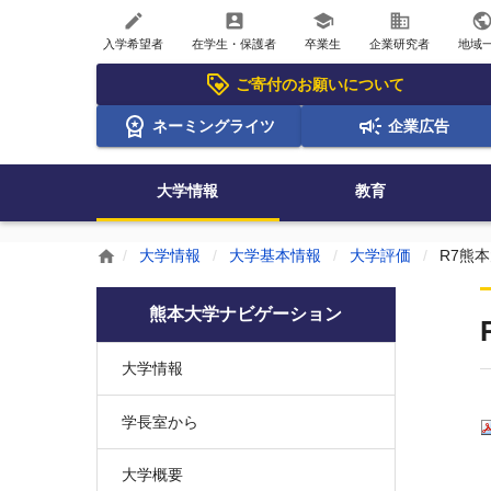
create
account_box
school
business
publi
入学希望者
在学生・保護者
卒業生
企業研究者
地域
ご寄付のお願いについて
ネーミングライツ
企業広告
大学情報
教育
大学情報
大学基本情報
大学評価
R7熊
home
熊本大学ナビゲーション
大学情報
学長室から
大学概要