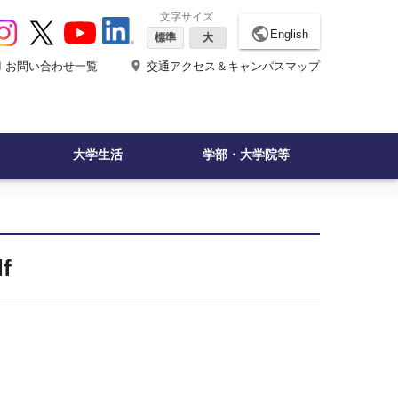
文字サイズ
public
English
標準
大
ne
place
お問い合わせ一覧
交通アクセス＆キャンパスマップ
大学生活
学部・大学院等
f