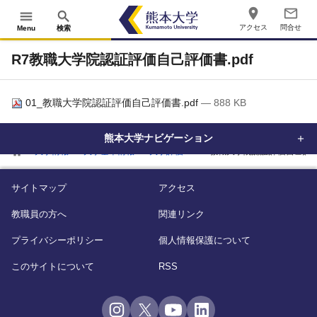
place
mail_outline
menu
search
アクセス
問合せ
Menu
検索
R7教職大学院認証評価自己評価書.pdf
01_教職大学院認証評価自己評価書.pdf
— 888 KB
熊本大学ナビゲーション
home
大学情報
大学基本情報
大学評価
R7教職大学院認証評価自己評価書
サイトマップ
アクセス
教職員の方へ
関連リンク
プライバシーポリシー
個人情報保護について
このサイトについて
RSS