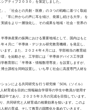
ニシアティブ２０３０」を策定しました。
」、「社会との共創・医療」の３つの戦略に基づく取組
、「常に外からの声に耳を傾け、発展し続ける大学」 を
と実績をより一層強化し、その成果を地域・社会・世界の
半導体産業の振興における重要地域として、国内はもと
３年４月に「半導体・デジタル研究教育機構」を発足し、
ています。また、２０２４年４月には、学部相当の教育組
学環」を始動させ、工学部には「半導体デバイス工学課
科学教育部に「半導体・情報数理専攻」を設置しますが、
と博士課程を同時設置し、いち早く社会に高度専門人材を
ションによる共同研究を行う研究棟「
SOIL
（ソイル）
体人材育成を目的に情報融合学環等の学生や教員が使用す
建設中であり、２０２５年３月の完成を目指しています。
り、共同研究と人材育成の相乗効果を狙います。このよ
体人材の育成、そして教育の国際化を進めていきます。