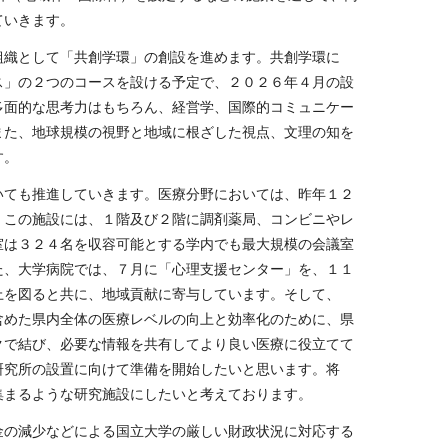
ていきます。
織として「共創学環」の創設を進めます。共創学環に
ス」の２つのコースを設ける予定で、２０２６年４月の設
多面的な思考力はもちろん、経営学、国際的コミュニケー
また、地球規模の視野と地域に根ざした視点、文理の知を
す。
ても推進していきます。医療分野においては、昨年１２
。この施設には、１階及び２階に調剤薬局、コンビニやレ
室は３２４名を収容可能とする学内でも最大規模の会議室
た、大学病院では、７月に「心理支援センター」を、１１
上を図ると共に、地域貢献に寄与しています。そして、
含めた県内全体の医療レベルの向上と効率化のために、県
クで結び、必要な情報を共有してより良い医療に役立てて
研究所の設置に向けて準備を開始したいと思います。将
集まるような研究施設にしたいと考えております。
の減少などによる国立大学の厳しい財政状況に対応する