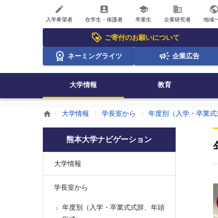
create
account_box
school
business
publi
入学希望者
在学生・保護者
卒業生
企業研究者
地域
ご寄付のお願いについて
ネーミングライツ
企業広告
大学情報
教育
大学情報
学長室から
年度別（入学・卒業式
home
熊本大学ナビゲーション
大学情報
学長室から
年度別（入学・卒業式式辞、年頭