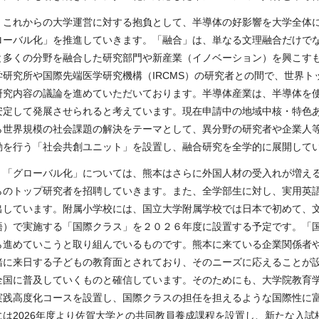
これからの大学運営に対する抱負として、半導体の好影響を大学全体に
ローバル化」を推進していきます。「融合」は、単なる文理融合だけで
と多くの分野を融合した研究部門や新産業（イノベーション）を興こす
学研究所や国際先端医学研究機構（
IRCMS
）の研究者との間で、世界ト
研究内容の議論を進めていただいております。半導体産業は、半導体を
安定して発展させられると考えています。現在申請中の地域中核・特色
ら世界規模の社会課題の解決をテーマとして、異分野の研究者や企業人
動を行う「社会共創ユニット」を設置し、融合研究を全学的に展開して
「グローバル化」については、熊本はさらに外国人材の受入れが増える
らのトップ研究者を招聘していきます。また、全学部生に対し、実用英
出しています。附属小学校には、国立大学附属学校では日本で初めて、
語）で実施する「国際クラス」を２０２６年度に設置する予定です。「
ら進めていこうと取り組んでいるものです。熊本に来ている企業関係者
緒に来日する子どもの教育面とされており、そのニーズに応えることが
全国に普及していくものと確信しています。そのためにも、大学院教育
実践高度化コースを設置し、国際クラスの担任を担えるような国際性に
には
2026
年度より佐賀大学との共同教員養成課程を設置し、新たな入試