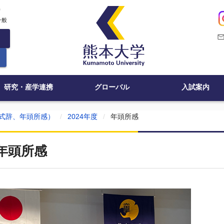
c
一般
mail_outli
研究・産学連携
グローバル
入試案内
式辞、年頭所感）
2024年度
年頭所感
年頭所感