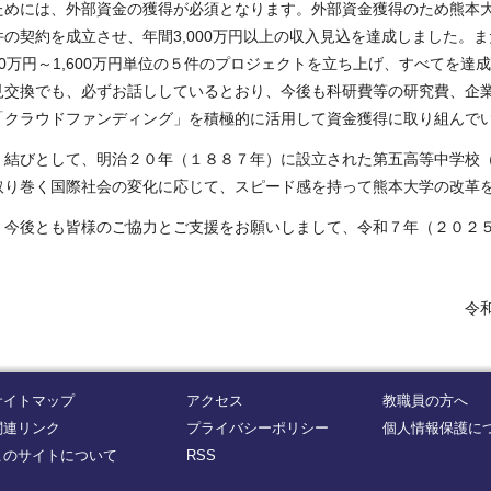
ためには、外部資金の獲得が必須となります。外部資金獲得のため熊本
件の契約を成立させ、年間
3,000
万円以上の収入見込を達成しました。ま
0
万円～
1,600
万円単位の５件のプロジェクトを立ち上げ、すべてを達
見交換でも、必ずお話ししているとおり、今後も科研費等の研究費、企
「クラウドファンディング」を積極的に活用して資金獲得に取り組んで
結びとして、明治２０年（１８８７年）に設立された第五高等中学校（
取り巻く国際社会の変化に応じて、スピード感を持って熊本大学の改革
今後とも皆様のご協力とご支援をお願いしまして、令和７年（２０２５
令和７年（２０２５年）１月６
サイトマップ
アクセス
教職員の方へ
関連リンク
プライバシーポリシー
個人情報保護に
このサイトについて
RSS