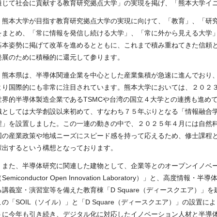
通じて社会に貢献する教育研究拠点大学」の実現を掲げ、「熊本大学イ
熊本大学が目指す教育研究拠点大学の実現に向けて、「教育」、「研究
をまとめ、「常に情報を発信し続ける大学」、「常に外から見える大学」
基本姿勢に掲げて改革を進めるとともに、これまで積み重ねてきた信頼
発展のために積極的に還元して参ります。
熊本県は、半導体関連企業を中心とした産業集積が急速に進んでおり、
より国際的にも非常に注目されています。熊本大学においては、２０２
世界的半導体製造企業である
TSMC
や台湾の国立４大学との連携も進め
織としては大学創設以来初めて、すなわち７５年ぶりとなる「情報融合
程」を設置しました。この一連の動きの中で、２０２５年４月には自然
国の産業政策や地域ニーズにスピード感を持って応えるため、修士課程
輩出するという構想となっております。
また、半導体研究に関連した建物として、企業等とのオープンイノベー
（
Semiconductor Open Innovation Laboratory
）」と、高度情報・半導
る講義室・演習室等を備えた教育棟「
D Square
（ディースクエア）」を
この「
SOIL
（ソイル）」と「
D Square
（ディースクエア）」の設置によ
うに今年も引き続き、デジタル化に対応したイノベーション人材と半導