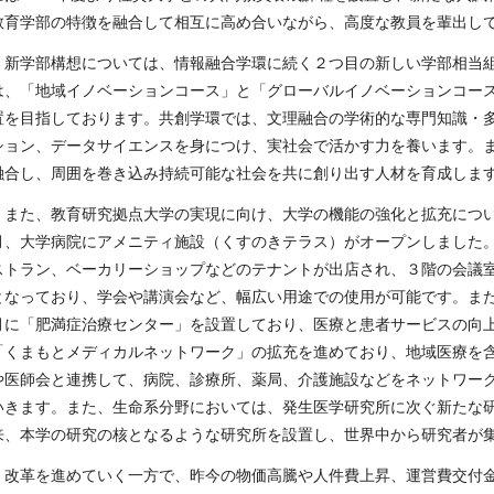
教育学部の特徴を融合して相互に高め合いながら、高度な教員を輩出し
新学部構想については、情報融合学環に続く２つ目の新しい学部相当組
は、「地域イノベーションコース」と「グローバルイノベーションコー
置を目指しております。共創学環では、文理融合の学術的な専門知識・
ション、データサイエンスを身につけ、実社会で活かす力を養います。
融合し、周囲を巻き込み持続可能な社会を共に創り出す人材を育成しま
また、教育研究拠点大学の実現に向け、大学の機能の強化と拡充につい
月、大学病院にアメニティ施設（くすのきテラス）がオープンしました
ストラン、ベーカリーショップなどのテナントが出店され、３階の会議
となっており、学会や講演会など、幅広い用途での使用が可能です。ま
月に「肥満症治療センター」を設置しており、医療と患者サービスの向
「くまもとメディカルネットワーク」の拡充を進めており、地域医療を
や医師会と連携して、病院、診療所、薬局、介護施設などをネットワー
いきます。また、生命系分野においては、発生医学研究所に次ぐ新たな
来、本学の研究の核となるような研究所を設置し、世界中から研究者が
改革を進めていく一方で、昨今の物価高騰や人件費上昇、運営費交付金