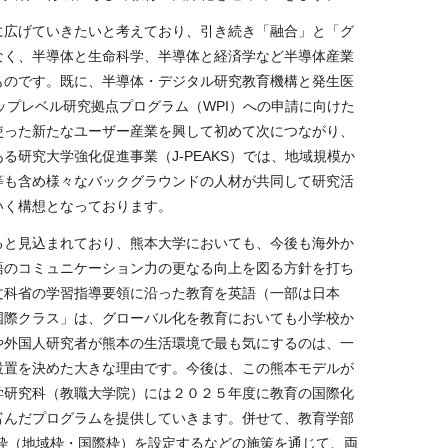
広げていきたいと考えており、引き続き「融合」と「グ
なく、半導体と生命科学、半導体と経済学など半導体産業
ものです。既に、半導体・デジタル研究教育機構と発生医
ップレベル研究拠点プログラム（
WPI
）への申請に向けた
使った新たなユーザー産業を興して初めて次につながり、
ある研究大学強化促進事業（
J-PEAKS
）では、地域規模か
等も含め様々なバックグラウンドの人材が共同して研究活
いく構想となっております。
と見込まれており、熊本大学においても、今後も海外か
語のコミュニケーション力の更なる向上を図る方針を打ち
文科省の学習指導要領に沿った教育を英語（一部は日本
国際クラス」は、グローバル化を教育においても小学校か
や外国人研究者が熊本の生活環境で最も気にするのは、一
設置を決めた大きな理由です。今後は、この熊本モデルが
学研究科（教職大学院）には２０２５年度に教育の国際化
富んだプログラムを提供していきます。併せて、教育学部
枠（地域枠・国際枠）を設定するなどの施策を通じて、両