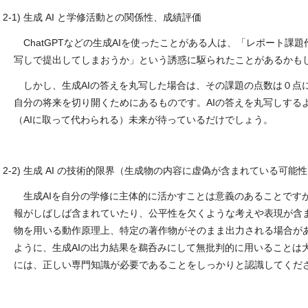
2-1)
生成
AI
と学修活動との関係性、成績評価
ChatGPT
などの生成
AI
を使ったことがある人は、「レポート課題
写しで提出してしまおうか」という誘惑に駆られたことがあるかも
しかし、生成
AI
の答えを丸写した場合は、その課題の点数は０点
自分の将来を切り開くためにあるものです。
AI
の答えを丸写しする
（
AI
に取って代わられる）未来が待っているだけでしょう。
2-2)
生成
AI
の技術的限界（生成物の内容に虚偽が含まれている可能性
生成
AI
を自分の学修に主体的に活かすことは意義のあることです
報がしばしば含まれていたり、公平性を欠くような考えや表現が含
物を用いる動作原理上、特定の著作物がそのまま出力される場合が
ように、生成
AI
の出力結果を鵜呑みにして無批判的に用いることは
には、正しい専門知識が必要であることをしっかりと認識してくだ