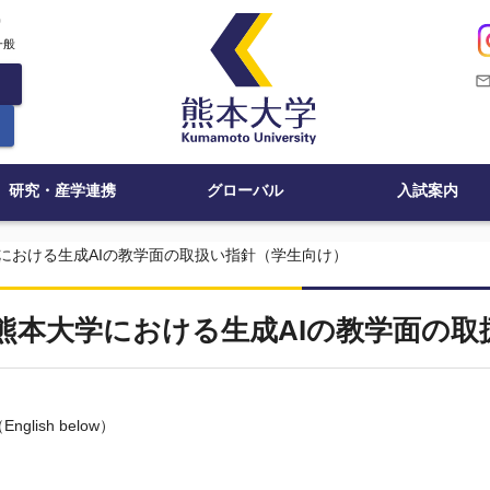
c
一般
mail_outli
研究・産学連携
グローバル
入試案内
における生成AIの教学面の取扱い指針（学生向け）
熊本大学における生成AIの教学面の取
English below）