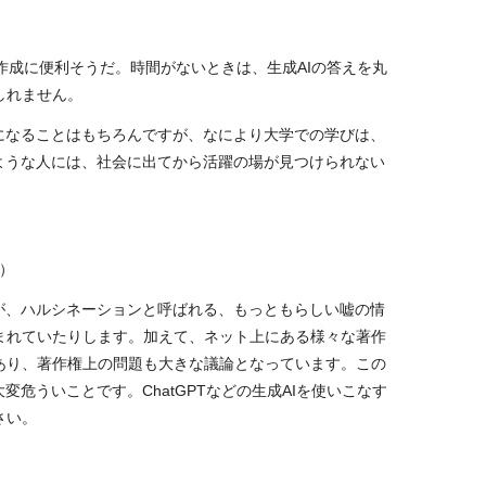
作成に便利そうだ。時間がないときは、生成AIの答えを丸
しれません。
になることはもちろんですが、なにより大学での学びは、
ような人には、社会に出てから活躍の場が見つけられない
）
が、ハルシネーションと呼ばれる、もっともらしい嘘の情
まれていたりします。加えて、ネット上にある様々な著作
あり、著作権上の問題も大きな議論となっています。この
大変危ういことです。
ChatGPT
などの生成
AI
を使いこなす
さい。