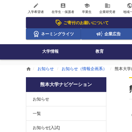
create
account_box
school
business
publi
入学希望者
在学生・保護者
卒業生
企業研究者
地域
ご寄付のお願いについて
ネーミングライツ
企業広告
大学情報
教育
お知らせ
お知らせ（情報企画系）
熊本大学
home
熊本大学ナビゲーション
お知らせ
一覧
（
お知らせ[入試]