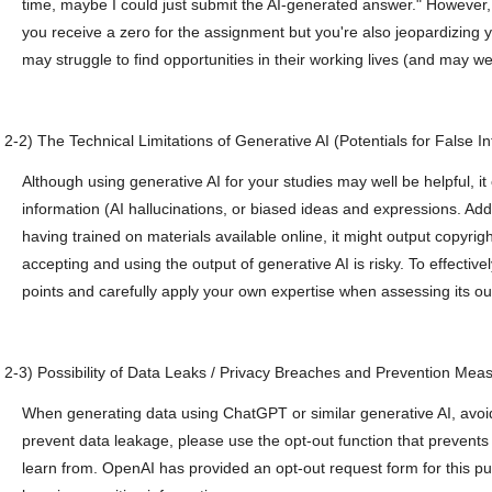
time, maybe I could just submit the AI-generated answer." However, 
you receive a zero for the assignment but you're also jeopardizing 
may struggle to find opportunities in their working lives (and may we
-2) The Technical Limitations of Generative AI (Potentials for False I
Although using generative AI for your studies may well be helpful, it
information (AI hallucinations, or biased ideas and expressions. Addi
having trained on materials available online, it might output copyrigh
accepting and using the output of generative AI is risky. To effectiv
points and carefully apply your own expertise when assessing its ou
-3) Possibility of Data Leaks / Privacy Breaches and Prevention Mea
When generating data using ChatGPT or similar generative AI, avoid
prevent data leakage, please use the opt-out function that prevent
learn from. OpenAI has provided an opt-out request form for this p