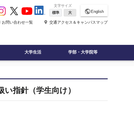
文字サイズ
public
English
標準
大
ne
place
お問い合わせ一覧
交通アクセス＆キャンパスマップ
大学生活
学部・大学院等
扱い指針（学生向け）