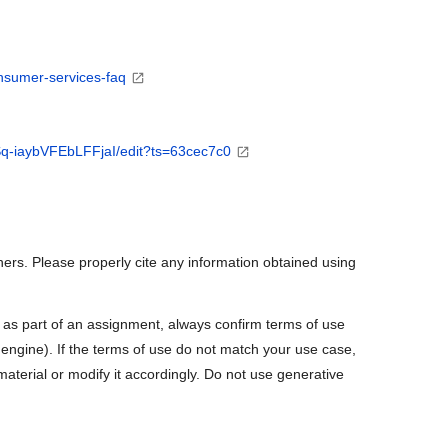
onsumer-services-faq
6Sq-iaybVFEbLFFjaI/edit?ts=63cec7c0
ers. Please properly cite any information obtained using
t as part of an assignment, always confirm terms of use
engine). If the terms of use do not match your use case,
aterial or modify it accordingly. Do not use generative