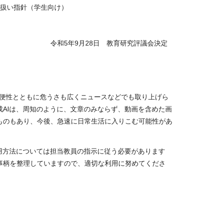
取扱い指針（学生向け）
令和
5
年
9
月
28
日 教育研究評議会決定
便性とともに危うさも広くニュースなどでも取り上げら
成
AI
は、周知のように、文章のみならず、動画を含めた画
ものもあり、今後、急速に日常生活に入りこむ可能性があ
用方法については担当教員の指示に従う必要があります
事柄を整理していますので、適切な利用に努めてくださ