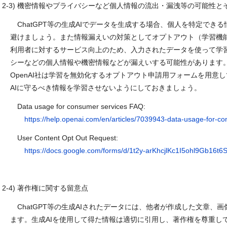
2-3)
機密情報やプライバシーなど個人情報の流出・漏洩等の可能性と
ChatGPT
等の生成
AI
でデータを生成する場合、個人を特定できる
避けましょう。また情報漏えいの対策としてオプトアウト（学習機
利用者に対するサービス向上のため、入力されたデータを使って学
シーなどの個人情報や機密情報などが漏えいする可能性があります
OpenAI
社は学習を無効化するオプトアウト申請用フォームを用意し
AI
に守るべき情報を学習させないようにしておきましょう。
Data usage for consumer services FAQ:
https://help.openai.com/en/articles/7039943-data-usage-for-c
User Content Opt Out Request:
https://docs.google.com/forms/d/1t2y-arKhcjlKc1I5ohl9Gb16t
2-4)
著作権に関する留意点
ChatGPT
等の生成
AI
されたデータには、他者が作成した文章、画
ます。生成
AI
を使用して得た情報は適切に引用し、著作権を尊重し