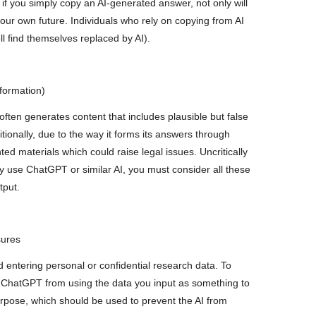
if you simply copy an AI-generated answer, not only will
your own future. Individuals who rely on copying from AI
ll find themselves replaced by AI).
nformation)
 often generates content that includes plausible but false
tionally, due to the way it forms its answers through
ted materials which could raise legal issues. Uncritically
ely use ChatGPT or similar AI, you must consider all these
tput.
sures
 entering personal or confidential research data. To
s ChatGPT from using the data you input as something to
urpose, which should be used to prevent the AI from