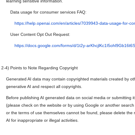
learning sensitive information.
Data usage for consumer services FAQ:
https://help.openai.com/en/articles/7039943-data-usage-for-c
User Content Opt Out Request:
https://docs.google.com/forms/d/1t2y-arKhcjlKc1I5ohl9Gb16t
-4) Points to Note Regarding Copyright
Generated AI data may contain copyrighted materials created by oth
generative AI and respect all copyrights.
Before publishing AI generated data on social media or submitting i
(please check on the website or by using Google or another search 
or the terms of use themselves cannot be found, please delete the m
AI for inappropriate or illegal activities.