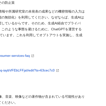
その防止策
情報や所属研究室の未発表の成果などの機密情報の入力は
能の無効化）を利用してください。なぜならば、生成
AI
は
習しているからです。そのため、生成
AI
経由でプライバ
。このような事態を避けるために、
ChatGPT
を運営する
ています。これを利用してオプトアウトを実施し、生成
onsumer-services-faq
6Sq-iaybVFEbLFFjaI/edit?ts=63cec7c0
像、音楽、映像などの著作物が含まれている可能性があり
てください。