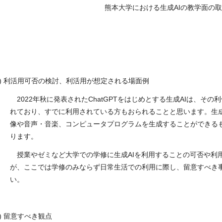
熊本大学における生成AIの教学面の
)
利活用可否の検討、利活用が想定される場面例
2022
年秋に発表された
ChatGPT
をはじめとする生成
AI
は、その利
れており、すでに利用されている方もおられることと思います。生
像や音声・音楽、コンピュータプログラムを生成することができる
ります。
授業やゼミなど大学での学修に生成
AI
を利用することの可否や利
が、ここでは学修のみならず日常生活での利用に際し、留意すべき
い。
)
留意すべき観点