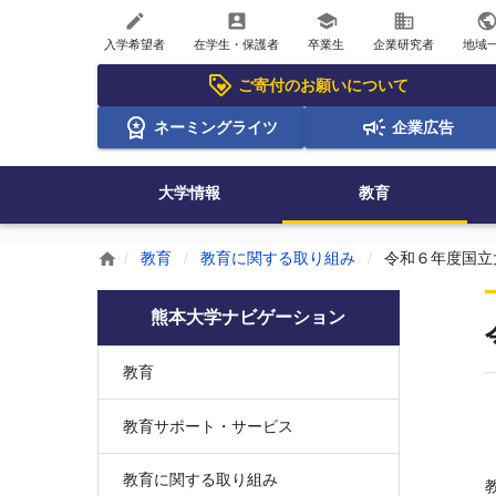
create
account_box
school
business
publi
入学希望者
在学生・保護者
卒業生
企業研究者
地域
ご寄付のお願いについて
ネーミングライツ
企業広告
大学情報
教育
教育
教育に関する取り組み
令和６年度国立
home
熊本大学ナビゲーション
教育
教育サポート・サービス
教育に関する取り組み