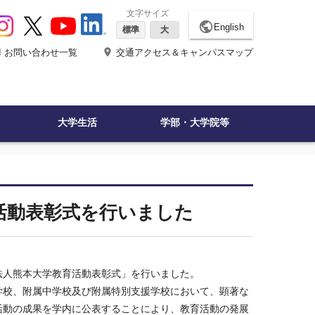
文字サイズ
public
English
標準
大
ne
place
お問い合わせ一覧
交通アクセス＆キャンパスマップ
大学生活
学部・大学院等
活動表彰式を行いました
人熊本大学教育活動表彰式」を行いました。
校、附属中学校及び附属特別支援学校において、顕著な
活動の成果を学内に公表することにより、教育活動の発展