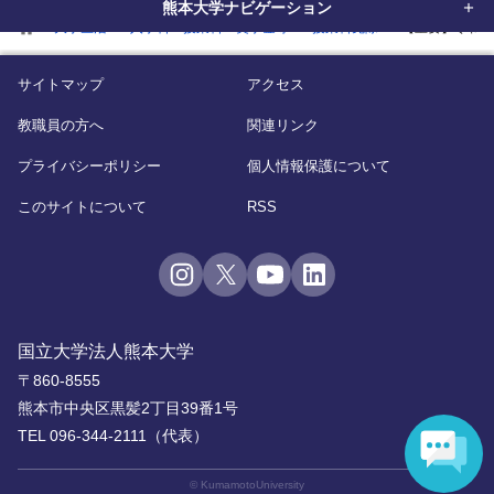
熊本大学ナビゲーション
home
大学生活
入学料・授業料・奨学金等
授業料免除
【重要】令和7
サイトマップ
アクセス
教職員の方へ
関連リンク
プライバシーポリシー
個人情報保護について
このサイトについて
RSS
国立大学法人熊本大学
〒860-8555
熊本市中央区黒髪2丁目39番1号
TEL 096-344-2111（代表）
© KumamotoUniversity