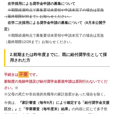
在学採用による奨学金申請の募集について
※期限経過時点で募集要項未受領や申請未完了の場合は至急
（最終期限6/30まで）お知らせください。
在学二次採用による奨学金申請の募集について（8月末公開予
定）
※期限経過時点で募集要項未受領や申請未完了の場合は至急
（最終期限12/28まで）お知らせください。
2.前期または昨年度までに、既に給付奨学生として採
用された方
不要
手続きは
です。
新制度の免除申請及び給付奨学金新規申請は原則行わないでくだ
さい。
※
※父母の死亡や非自発的失職等の家計急変があった場合を除く。
今後は、
『家計審査（毎年9月）により確定する「給付奨学金支援
区分」』
と
「学業審査（毎年度末）結果」
の内容に応じて多子世