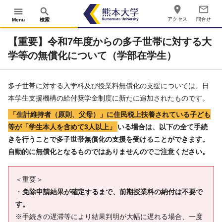
place
mail_outline
menu
search
アクセス
問合せ
Menu
検索
【重要】令和7年度からの多子世帯に対する大
学等の無償化について（学部在学生）
多子世帯に対する入学料及び授業料無償化の支援については、日
本学生支援機構の給付奨学金制度に新たに追加されたものです。
「生計維持者（原則、父母）」に住民税上扶養されている子ども
等が「学生本人を含めて3人以上」
いる場合は、以下の全て手続
きを行うことで多子世帯無償化の支援を受けることができます。
自動的に無償化となるものではありませんのでご注意ください。
＜重要＞
・
免除申請結果が確定するまで、前期授業料の納付は不要で
す。
※手続きの遅滞等により結果判明が大幅に遅れる場合、一度