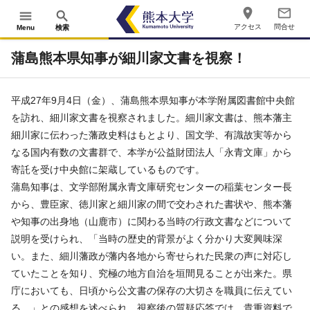
place
mail_outline
menu
search
アクセス
問合せ
Menu
検索
蒲島熊本県知事が細川家文書を視察！
平成27年9月4日（金）、蒲島熊本県知事が本学附属図書館中央館
を訪れ、細川家文書を視察されました。細川家文書は、熊本藩主
細川家に伝わった藩政史料はもとより、国文学、有識故実等から
なる国内有数の文書群で、本学が公益財団法人「永青文庫」から
寄託を受け中央館に架蔵しているものです。
蒲島知事は、文学部附属永青文庫研究センターの稲葉センター長
から、豊臣家、徳川家と細川家の間で交わされた書状や、熊本藩
や知事の出身地（山鹿市）に関わる当時の行政文書などについて
説明を受けられ、「当時の歴史的背景がよく分かり大変興味深
い。また、細川藩政が藩内各地から寄せられた民衆の声に対応し
ていたことを知り、究極の地方自治を垣間見ることが出来た。県
庁においても、日頃から公文書の保存の大切さを職員に伝えてい
る。」との感想を述べられ、視察後の質疑応答では、貴重資料で