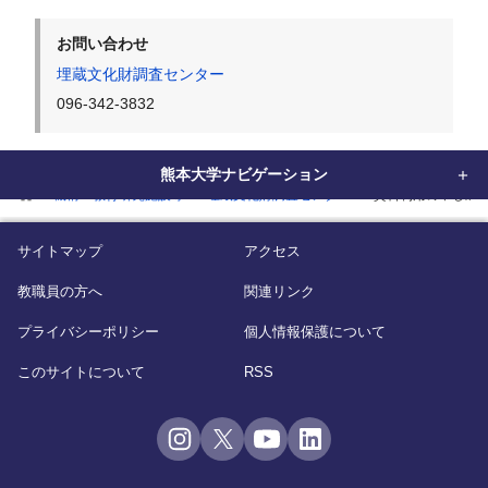
お問い合わせ
埋蔵文化財調査センター
096-342-3832
熊本大学ナビゲーション
home
機構・教育研究施設等
埋蔵文化財調査センター
資料利用の申し込
サイトマップ
アクセス
教職員の方へ
関連リンク
プライバシーポリシー
個人情報保護について
このサイトについて
RSS