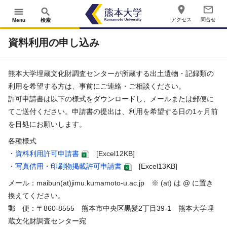
place
mail_outline
menu
search
アクセス
問合せ
Menu
検索
資料利用の申し込み
熊本大学埋蔵文化財調査センターが所蔵する出土遺物・記録類の
利用を希望する方は、事前にご連絡・ご相談ください。
許可申請書は以下の様式をダウンロードし、メールまたは郵便に
てご送付ください。申請書の提出は、利用を希望する日の1ヶ月前
を目処にお願いします。
各種様式
・
資料利用許可申請書
[Excel12KB]
・
写真借用・印刷物掲載許可申請書
[Excel13KB]
メール：maibun(at)jimu.kumamoto-u.ac.jp ※ (at) は @ に置き
換えてください。
郵 便：〒860-8555 熊本市中央区黒髪2丁目39-1 熊本大学埋
蔵文化財調査センター宛