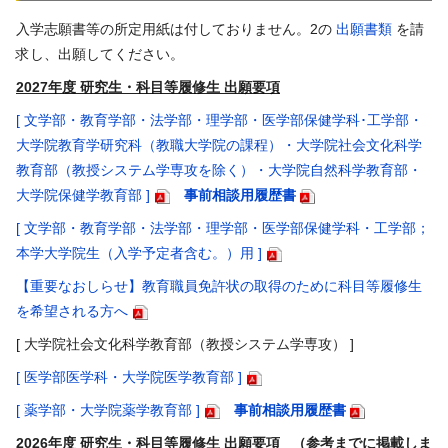
入学志願書等の所定用紙は付しておりません。2の
出願書類
を請
求し、出願してください。
2027年度 研究生・科目等履修生 出願要項
[ 文学部・教育学部・法学部・理学部・医学部保健学科･工学部・
大学院教育学研究科（教職大学院の課程）・大学院社会文化科学
教育部（教授システム学専攻を除く）・大学院自然科学教育部・
大学院保健学教育部
]
事前相談用履歴書
[
文学部・教育学部・法学部・理学部・医学部保健学科・工学部；
本学大学院生（入学予定者含む。）用
]
【重要なおしらせ】教育職員免許状の取得のために科目等履修生
を希望される方へ
[
大学院社会文化科学教育部（教授システム学専攻）
]
[
医学部医学科・大学院医学教育部
]
[
薬学部・大学院薬学教育部
]
事前相談用履歴書
2026年度 研究生・科目等履修生 出願要項
（参考までに掲載しま