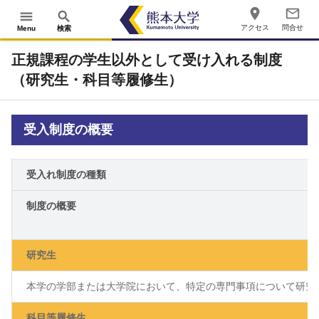
place
mail_outline
menu
search
アクセス
問合せ
Menu
検索
正規課程の学生以外として受け入れる制度
（研究生・科目等履修生）
受入制度の概要
受入れ制度の種類
制度の概要
研究生
本学の学部または大学院において、特定の専門事項について研究
科目等履修生