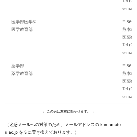
Tel (09
e-mail
医学部医学科
〒860-
医学教育部
熊本市
医薬保
Tel (09
e-mail
薬学部
〒862-
薬学教育部
熊本市
医薬保
Tel (09
e-mail
（迷惑メールへの対策のため、メールアドレスの kumamoto-
u.ac.jp を※に置き換えております。）