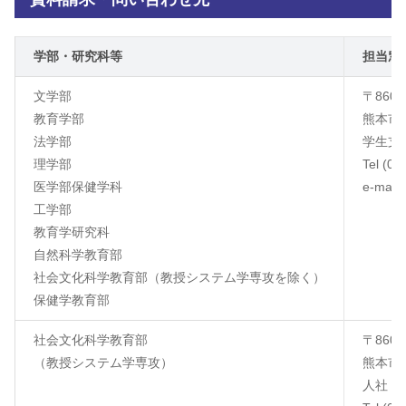
学部・研究科等
担当窓
文学部
〒860-
教育学部
熊本市
法学部
学生支
理学部
Tel (09
医学部保健学科
e-mail
工学部
教育学研究科
自然科学教育部
社会文化科学教育部（教授システム学専攻を除く）
保健学教育部
社会文化科学教育部
〒860-
（教授システム学専攻）
熊本市
人社・