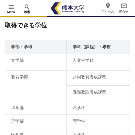
place
mail_outline
menu
search
アクセス
問合せ
Menu
検索
取得できる学位
学部・学環
学科（課程）・専攻
文学部
人文科学科
教育学部
共同教員養成課程
養護教諭養成課程
法学部
法学科
理学部
理学科
医学部
医学科