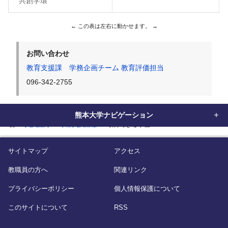
共創学環
お問い合わせ
教育支援課 学務企画チーム 教育評価担当
096-342-2755
熊本大学ナビゲーション
home
入試案内
学部入試情報
取得できる学位
サイトマップ
アクセス
教職員の方へ
関連リンク
プライバシーポリシー
個人情報保護について
このサイトについて
RSS