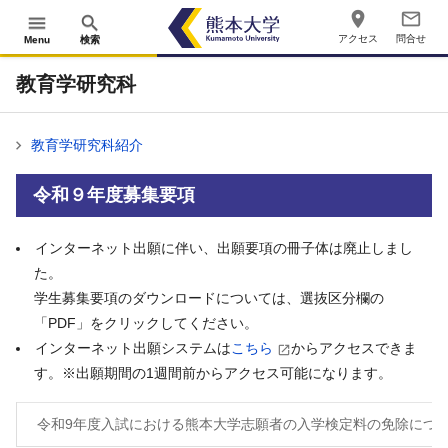
place
mail_outline
menu
search
アクセス
問合せ
Menu
検索
教育学研究科
教育学研究科紹介
令和９年度募集要項
インターネット出願に伴い、出願要項の冊子体は廃止しまし
た。
学生募集要項のダウンロードについては、選抜区分欄の
「PDF」をクリックしてください。
インターネット出願システムは
こちら
からアクセスできま
す。※出願期間の1週間前からアクセス可能になります。
令和9年度入試における熊本大学志願者の入学検定料の免除につ