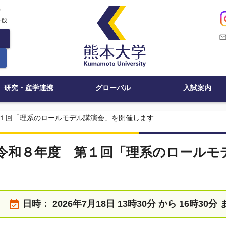
c
一般
mail_outli
研究・産学連携
グローバル
入試案内
１回「理系のロールモデル講演会」を開催します
令和８年度 第１回「理系のロールモ
event_available
日時：
2026年7月18日 13時30分 から 16時30分 