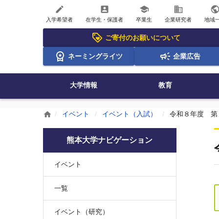
create
account_box
school
business
publi
入学希望者
在学生・保護者
卒業生
企業研究者
地域
ご寄付のお願いについて
ネーミングライツ
企業広告
大学情報
教育
イベント
イベント（入試）
令和８年度 第
home
熊本大学ナビゲーション
イベント
一覧
イベント（研究）