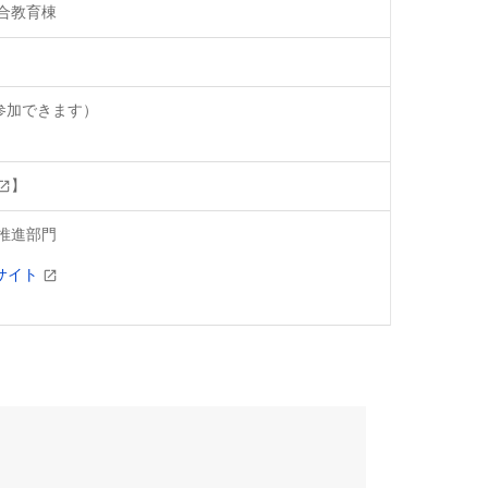
合教育棟
参加できます）
】
推進部門
サイト