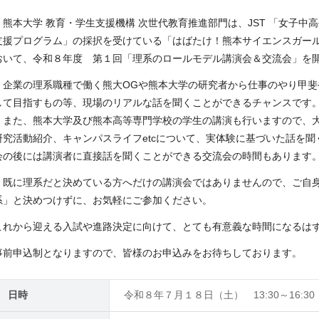
熊本大学 教育・学生支援機構 次世代教育推進部門は、JST 「女子中
支援プログラム」の採択を受けている「はばたけ！熊本サイエンスガー
おいて、令和８年度 第１回「理系のロールモデル講演会＆交流会」を
企業の理系職種で働く熊大OGや熊本大学の研究者から仕事のやり甲斐
して目指すもの等、現場のリアルな話を聞くことができるチャンスです
また、熊本大学及び熊本高等専門学校の学生の講演も行いますので、
研究活動紹介、キャンパスライフetcについて、実体験に基づいた話を
会の後には講演者に直接話を聞くことができる交流会の時間もあります
既に理系だと決めている方へだけの講演会ではありませんので、ご自
系」と決めつけずに、お気軽にご参加ください。
これから迎える入試や進路決定に向けて、とても有意義な時間になるは
事前申込制となりますので、皆様のお申込みをお待ちしております。
日時
令和８年７月１８日（土） 13:30～16:30