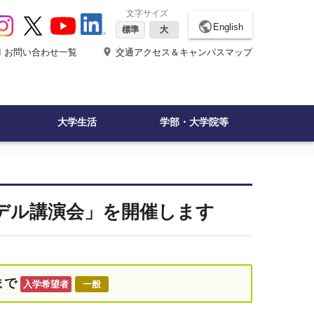
文字サイズ
public
English
標準
大
ne
place
お問い合わせ一覧
交通アクセス＆キャンパスマップ
大学生活
学部・大学院等
デル講演会」を開催します
まで
入学希望者
一般