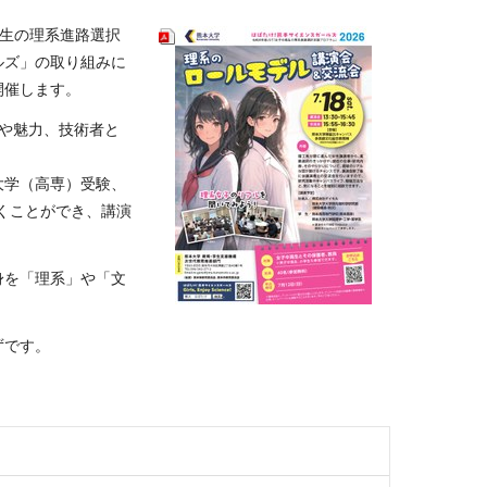
高生の理系進路選択
ルズ」の取り組みに
開催します。
や魅力、技術者と
。
大学（高専）受験、
聞くことができ、講演
。
身を「理系」や「文
ずです。