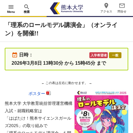
place
mail_outline
menu
search
アクセス
問合せ
Menu
検索
「理系のロールモデル講演会」（オンライ
ン）を開催!!
event_available
日時：
入学希望者
一般
2026年3月8日 13時30分 から 15時45分 まで
ポスター
熊本大学 大学教育統括管理運営機構
入試・就職戦略室は
「はばたけ！熊本サイエンスガール
ズ2025」の取り組みで