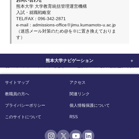
お問い合わせ
熊本大学 大学教育統括管理運営機構
入試・就職戦略室
TEL/FAX：096-342-2871
e-mail：admissions-office※jimu.kumamoto-u.ac.jp
（迷惑メール対策のため@を※に置き換えておりま
す）
熊本大学ナビゲーション
home
イベント
イベント（入試）
「理系のロールモデル講演会」（オンラ
サイトマップ
アクセス
教職員の方へ
関連リンク
プライバシーポリシー
個人情報保護について
このサイトについて
RSS