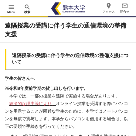
place
mail_outline
menu
search
アクセス
問合せ
Menu
検索
遠隔授業の受講に伴う学生の通信環境の整備
支援
遠隔授業の受講に伴う学生の通信環境の整備支援につ
いて
学生の皆さんへ
※令和8年度前学期の貸し出しを行います。
本学では、一部の授業を遠隔で実施する場合があります。
経済的な理由等により、
オンライン授業を受講する際にパソコ
ンを用意することが困難な学生のために、本学ではノートパソコ
ンを無償で貸与します。本学からパソコンを借用する場合は、以
下の要領で手続きを行ってください。