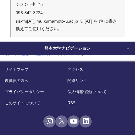
ジメント担当）
096-342-3224
sis-fm[AT]jimu.kumamoto-u.ac.jp ※ [AT] を @ に書き
換えてご使用ください。
熊本大学ナビゲーション
home
大学情報
施設状況
キャンパスマスタープラン
サイトマップ
アクセス
教職員の方へ
関連リンク
プライバシーポリシー
個人情報保護について
このサイトについて
RSS