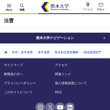
place
mail_outline
menu
search
アクセス
問合せ
Menu
検索
法曹
熊本大学ナビゲーション
home
研究・産学連携
産学連携
熊本創生推進機構
地域連携部門
法
サイトマップ
アクセス
教職員の方へ
関連リンク
プライバシーポリシー
個人情報保護について
このサイトについて
RSS