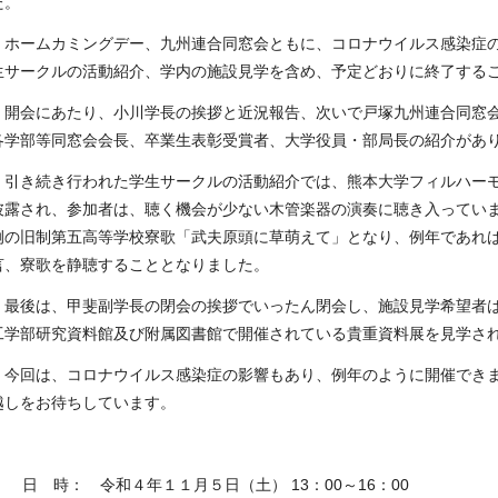
た。
ホームカミングデー、九州連合同窓会ともに、コロナウイルス感染症の
生サークルの活動紹介、学内の施設見学を含め、予定どおりに終了する
開会にあたり、小川学長の挨拶と近況報告、次いで戸塚九州連合同窓会
各学部等同窓会会長、卒業生表彰受賞者、大学役員・部局長の紹介があ
引き続き行われた学生サークルの活動紹介では、熊本大学フィルハーモ
披露され、参加者は、聴く機会が少ない木管楽器の演奏に聴き入ってい
例の旧制第五高等学校寮歌「武夫原頭に草萌えて」となり、例年であれ
言、寮歌を静聴することとなりました。
最後は、甲斐副学長の閉会の挨拶でいったん閉会し、施設見学希望者は
工学部研究資料館及び附属図書館で開催されている貴重資料展を見学さ
今回は、コロナウイルス感染症の影響もあり、例年のように開催できま
越しをお待ちしています。
日 時： 令和４年１１月５日（土）
13
：
00
～
16
：
00