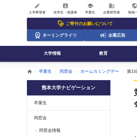
create
account_box
school
business
publi
入学希望者
在学生・保護者
卒業生
企業研究者
地域
ご寄付のお願いについて
ネーミングライツ
企業広告
大学情報
教育
卒業生
同窓会
ホームカミングデー
第1
home
熊本大学ナビゲーション
卒業生
同窓会
同窓会情報