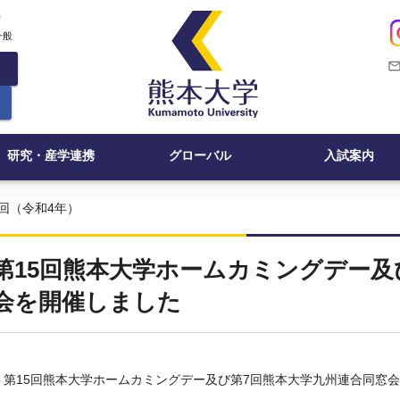
c
一般
mail_outli
研究・産学連携
グローバル
入試案内
5回（令和4年）
第15回熊本大学ホームカミングデー及
会を開催しました
第
15
回熊本大学ホームカミングデー及び第
7
回熊本大学九州連合同窓