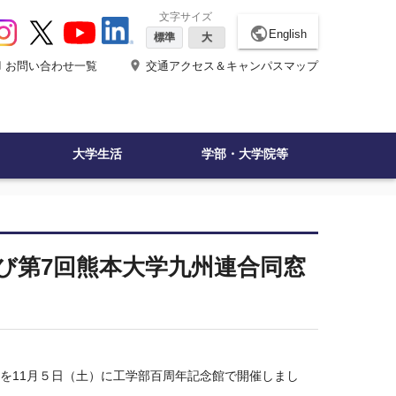
文字サイズ
public
English
標準
大
ne
place
お問い合わせ一覧
交通アクセス＆キャンパスマップ
大学生活
学部・大学院等
び第7回熊本大学九州連合同窓
会を
11
月５日（土）に工学部百周年記念館で開催しまし