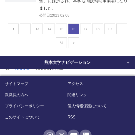
金」に採択され、本学も間接補助事業者になり
ました。
公開日:2023.02.08
...
13
14
15
16
17
18
19
...
34
熊本大学ナビゲーション
home
お知らせ
お知らせ[その他]
サイトマップ
アクセス
教職員の方へ
関連リンク
プライバシーポリシー
個人情報保護について
このサイトについて
RSS