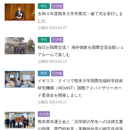
学生
その他
令和４年度熊本大学卒業式・修了式を挙行しま
した
公開日:2023.03.27
学生
その他
毎日が国際交流！ 海外体験を国際交流会館シェ
アルームで楽しむ
公開日:2023.03.17
研究
その他
イギリス、ドイツで熊本大学国際先端科学技術
研究機構（IROAST）国際アドバイザリーボー
ド委員会を開催しました
公開日:2023.03.17
その他
熊本県弁護士会と「法学部の学生への法律文書
の指導、専門的知見・実務的知見の相互提供等