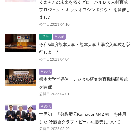
くまもとの未来を拓くグローバルＤＸ人材育成
プロジェクト キックオフシンポジウム を開催し
ました
公開日:2023.04.10
学生
その他
令和5年度熊本大学・熊本大学大学院入学式を挙
行しました
公開日:2023.04.04
その他
熊本大学半導体・デジタル研究教育機構開所式
を開催
公開日:2023.04.01
その他
世界初！「分裂酵母Kumadai-M42 株」を使用
した 吟醸香クラフトビールの販売について
公開日:2023.03.29