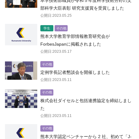
本学技術部職員が令和５年度科学技術分野の文
部科学大臣表彰 研究支援賞を受賞しました
公開日:2023.05.25
学生
その他
熊本大学教育学部情報教育研究会が
ForbesJapanに掲載されました
公開日:2023.05.17
その他
定例学長記者懇談会を開催しました
公開日:2023.05.11
その他
株式会社ダイセルと包括連携協定を締結しまし
た
公開日:2023.05.11
その他
熊本大学認定ベンチャーから 2 社、初めて「J-