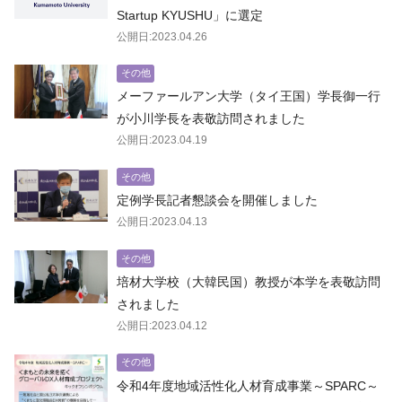
Startup KYUSHU」に選定
公開日:2023.04.26
その他
メーファールアン大学（タイ王国）学長御一行
が小川学長を表敬訪問されました
公開日:2023.04.19
その他
定例学長記者懇談会を開催しました
公開日:2023.04.13
その他
培材大学校（大韓民国）教授が本学を表敬訪問
されました
公開日:2023.04.12
その他
令和4年度地域活性化人材育成事業～SPARC～