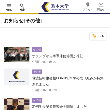
place
mail_outline
menu
search
アクセス
問合せ
Menu
検索
お知らせ[その他]
RSS
その他
オランダから半導体使節団が来訪
公開日:2023.06.27
その他
電波技術協会報FORNで本学の取り組みが特集
されました
公開日:2023.06.20
その他
定例学長記者懇談会を開催しました