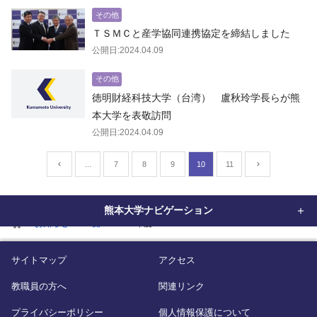
その他
ＴＳＭＣと産学協同連携協定を締結しました
公開日:2024.04.09
その他
徳明財経科技大学（台湾） 盧秋玲学長らが熊
本大学を表敬訪問
公開日:2024.04.09
...
7
8
9
10
11
熊本大学ナビゲーション
home
お知らせ
一覧
2024年度
サイトマップ
アクセス
教職員の方へ
関連リンク
プライバシーポリシー
個人情報保護について