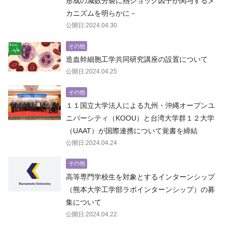
形成の減数分裂に熱ショック因子が関与するメ
カニズムを明らかに－
公開日:2024.04.30
その他
造血幹細胞工学共同研究講座の設置について
公開日:2024.04.25
その他
１１国立大学法人による九州・沖縄オープンユ
ニバーシティ（KOOU）と台湾大学群１２大学
（UAAT）が国際連携について覚書を締結
公開日:2024.04.24
その他
高等専門学校生を対象とするインターンシップ
（熊本大学工学部ラボインターンシップ）の募
集について
公開日:2024.04.22