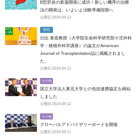
B型肝炎の新薬開発に成功！新しい機序の治療
法の開発は、いよいよ治験準備段階へ
公開日:2024.04.12
研究
日比 泰造教授（大学院生命科学研究部小児外科
学・移植外科学講座）の論文がAmerican
Journal of Transplantation誌に掲載されまし
た。
公開日:2024.04.12
その他
国立大学法人東北大学との包括連携協定を締結
しました
公開日:2024.04.12
その他
グローバルアドバイザリーボードを開催
公開日:2024.04.11