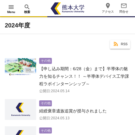
place
mail_outline
menu
search
アクセス
問合せ
Menu
検索
2024年度
RSS
その他
【申し込み期間：6/28（金）まで】半導体の魅
力を知るチャンス！！ ～半導体デバイス工学課
程ラボインターンシップ～
公開日:2024.05.14
その他
紺綬褒章遺族追賞が授与されました
公開日:2024.05.13
その他