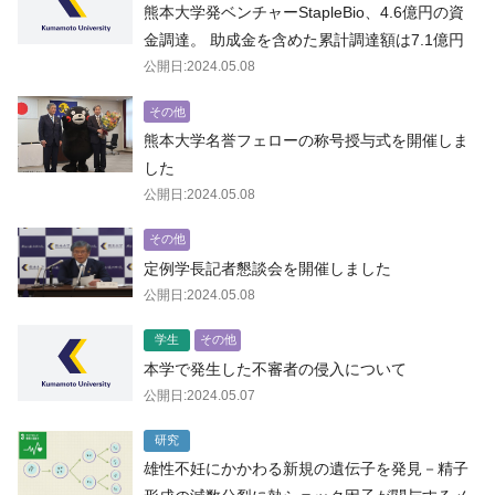
熊本大学発ベンチャーStapleBio、4.6億円の資
金調達。 助成金を含めた累計調達額は7.1億円
公開日:2024.05.08
その他
熊本大学名誉フェローの称号授与式を開催しま
した
公開日:2024.05.08
その他
定例学長記者懇談会を開催しました
公開日:2024.05.08
学生
その他
本学で発生した不審者の侵入について
公開日:2024.05.07
研究
雄性不妊にかかわる新規の遺伝子を発見－精子