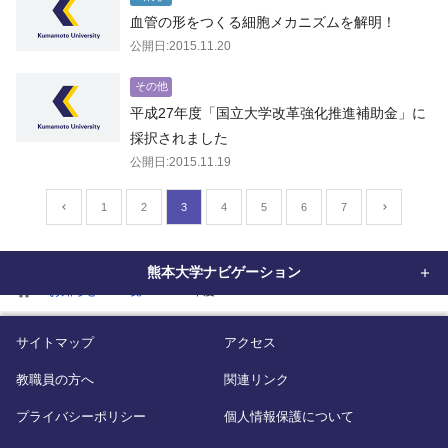
血管の形をつくる細胞メカニズムを解明！
公開日:2015.11.20
その他
平成27年度「国立大学改革強化推進補助金」に
採択されました
公開日:2015.11.19
1
2
3
4
5
6
7
熊本大学ナビゲーション
home
お知らせ
一覧
2015年度
サイトマップ
アクセス
教職員の方へ
関連リンク
プライバシーポリシー
個人情報保護について