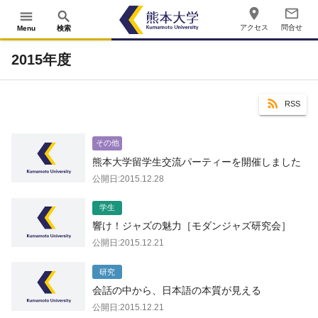
place
mail_outline
menu
search
アクセス
問合せ
Menu
検索
2015年度
RSS
その他
熊本大学留学生交流パーティーを開催しました
公開日:2015.12.28
学生
響け！ジャズの魅力［モダンジャズ研究会］
公開日:2015.12.21
研究
会話の中から、日本語の本質が見える
公開日:2015.12.21