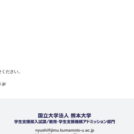
せください。
.jp
nyushi※jimu.kumamoto-u.ac.jp