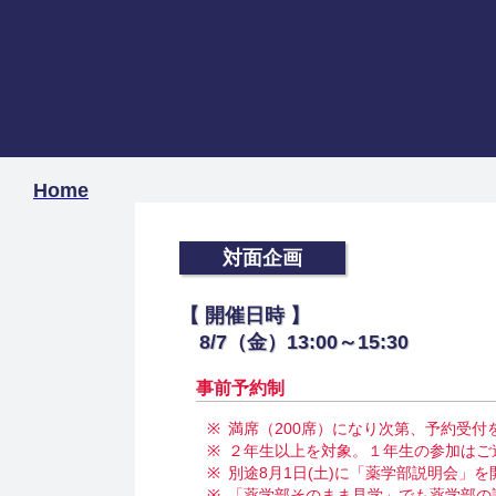
Home
対面企画
【 開催日時 】
8/7（金）13:00～15:30
事前予約制
満席（200席）になり次第、予約受
２年生以上を対象。１年生の参加はご
別途8月1日(土)に「薬学部説明会」
「薬学部そのまま見学」でも薬学部の