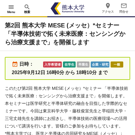
place
mail_outline
menu
search
アクセス
問合せ
Menu
検索
第2回 熊本大学 MESE (メッセ）*セミナー
「半導体技術で拓く未来医療：センシングか
ら治療支援まで」を開催します
event_available
日時：
入学希望者
在学生
卒業生
企業・研究
一般
2025年9月12日 16時0分 から 18時10分 まで
このたび第2回 熊本大学 MESE (メッセ）*セミナー 「半導体技術
で拓く未来医療：センシングから治療支援まで」を開催します。
本セミナーは医学研究と半導体研究の融合を目指した学際的なセ
ミナーです。今回は東京科学大学・藤枝俊宣先生と早稲田大学・
三宅丈雄先生を講師にお招きし、半導体技術の医療現場への活用
について講演を行います。皆様のご参加をお待ちしています。
*
熊本大学では、医学と半導体の共同研究を
MESE
（メッセ）：