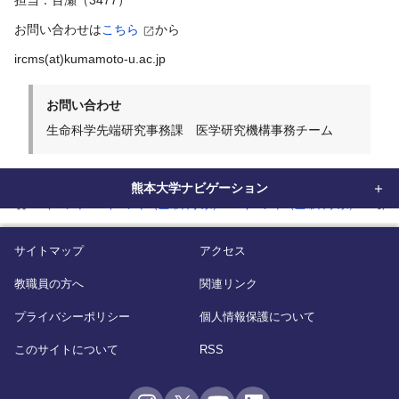
担当：百瀬（3477）
お問い合わせは
こちら
から
ircms(at)kumamoto-u.ac.jp
お問い合わせ
生命科学先端研究事務課 医学研究機構事務チーム
熊本大学ナビゲーション
home
イベント
イベント（生命科学系）
イベント（生命科学系）
第2
サイトマップ
アクセス
教職員の方へ
関連リンク
プライバシーポリシー
個人情報保護について
このサイトについて
RSS